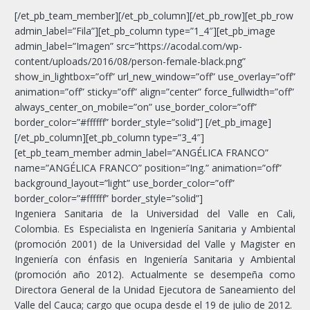
[/et_pb_team_member][/et_pb_column][/et_pb_row][et_pb_row
admin_label=”Fila”][et_pb_column type=”1_4″][et_pb_image
admin_label=”Imagen” src=”https://acodal.com/wp-
content/uploads/2016/08/person-female-black.png”
show_in_lightbox=”off” url_new_window=”off” use_overlay=”off”
animation=”off” sticky=”off” align=”center” force_fullwidth=”off”
always_center_on_mobile=”on” use_border_color=”off”
border_color=”#ffffff” border_style=”solid”] [/et_pb_image]
[/et_pb_column][et_pb_column type=”3_4″]
[et_pb_team_member admin_label=”ANGÉLICA FRANCO”
name=”ANGÉLICA FRANCO” position=”Ing.” animation=”off”
background_layout=”light” use_border_color=”off”
border_color=”#ffffff” border_style=”solid”]
Ingeniera Sanitaria de la Universidad del Valle en Cali,
Colombia. Es Especialista en Ingeniería Sanitaria y Ambiental
(promoción 2001) de la Universidad del Valle y Magister en
Ingeniería con énfasis en Ingeniería Sanitaria y Ambiental
(promoción año 2012). Actualmente se desempeña como
Directora General de la Unidad Ejecutora de Saneamiento del
Valle del Cauca; cargo que ocupa desde el 19 de julio de 2012.