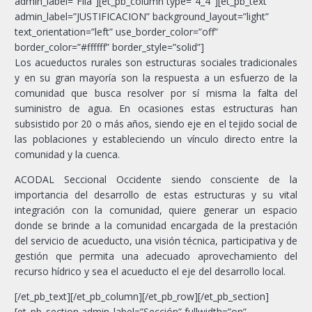
admin_label=”Fila”][et_pb_column type=”4_4″][et_pb_text
admin_label=”JUSTIFICACION” background_layout=”light”
text_orientation=”left” use_border_color=”off”
border_color=”#ffffff” border_style=”solid”]
Los acueductos rurales son estructuras sociales tradicionales
y en su gran mayoría son la respuesta a un esfuerzo de la
comunidad que busca resolver por sí misma la falta del
suministro de agua. En ocasiones estas estructuras han
subsistido por 20 o más años, siendo eje en el tejido social de
las poblaciones y estableciendo un vínculo directo entre la
comunidad y la cuenca.
ACODAL Seccional Occidente siendo consciente de la
importancia del desarrollo de estas estructuras y su vital
integración con la comunidad, quiere generar un espacio
donde se brinde a la comunidad encargada de la prestación
del servicio de acueducto, una visión técnica, participativa y de
gestión que permita una adecuado aprovechamiento del
recurso hídrico y sea el acueducto el eje del desarrollo local.
[/et_pb_text][/et_pb_column][/et_pb_row][/et_pb_section]
[et_pb_section admin_label=”Sección” fullwidth=”on”