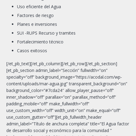
Uso eficiente del Agua
Factores de riesgo
Planes e inversiones
SUI -RUPS Recurso y tramites
Fortalecimiento técnico
Casos exitosos
[/et_pb_text][/et_pb_column][/et_pb_row][/et_pb_section]
[et_pb_section admin_label=”Sección” fullwidth=”on”
specialty=”off” background_image=”https://acodal.com/wp-
content/uploads/mar-agua.jpg” transparent_background=”on”
background_color=”#7cda24″ allow_player_pause=”off”
inner_shadow=”off” parallax=”on” parallax_method=”off”
padding_mobile=”off” make_fullwidth=”off”
use_custom_width=”off” width_unit=”on” make_equal=”off”
use_custom_gutter=”off”][et_pb_fullwidth_header
admin_label=”Título de anchura completa” title=”El Agua factor
de desarrollo social y económico para la comunidad ”