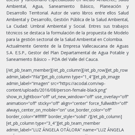
Ambiental, Agua, Saneamiento Básico, Planeación y
Desarrollo Territorial. Autor de vario libros entre ellos Salud
Ambiental y Desarrollo, Gestión Pública de la Salud Ambiental,
La Ciudad: Umbral Ambiental y Social. Entres sus trabajos
técnicos se destaca la formulación de la propuesta de Modelo
para la gestión sectorial de la Salud Ambiental en Colombia.
Actualmente Gerente de la Empresa Vallecaucana de Aguas
S.A. E.S.P., Gestor del Plan Departamental de Agua Potable y
Saneamiento Básico – PDA del Valle del Cauca.
[/et_pb_team_member][/et_pb_column][/et_pb_row][et_pb_row
admin_label=”Fila”][et_pb_column type=”1_4″][et_pb_image
admin_label=”Imagen” src=”https://acodal.com/wp-
content/uploads/2016/08/person-female-black.png”
show_in_lightbox=”off” url_new_window=”off” use_overlay=”off”
animation=”off” sticky=”off” align=”center” force_fullwidth=”off”
always_center_on_mobile=”on” use_border_color=”off”
border_color=”#ffffff” border_style=”solid” /][/et_pb_column]
[et_pb_column type=”3_4″][et_pb_team_member
admin_label=”LUZ ÁNGELA OTÁLORA” name=”LUZ ÁNGELA