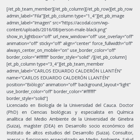
[/et_pb_team_member][/et_pb_column][/et_pb_row][et_pb_row
admin_label=”Fila”][et_pb_column type=”1_4″][et_pb_image
admin_label=”Imagen” src=”https://acodal.com/wp-
content/uploads/2016/08/person-male-black.png”
show_in_lightbox=”off” url_new_window=”off” use_overlay=”off”
animation=”off” sticky=”off” align=”center” force_fullwidth=”off”
always_center_on_mobile=”on” use_border_color=”off”
border_color=”#ffffff” border_style=”solid” /][/et_pb_column]
[et_pb_column type=”3_4″][et_pb_team_member
admin_label=”CARLOS EDUARDO CALDERÓN LLANTÉN”
name=”CARLOS EDUARDO CALDERÓN LLANTÉN”
position=”Biòlogo” animation=”off” background_layout=”light”
use_border_color=”off” border_color=”#ffffff”
border_style=”solid”]
Licenciado en Biología de la Universidad del Cauca. Doctor
(PhD) en Ciencias biológicas y especialista en Química
analítica del Medio Ambiente de la Universidad de Ginebra
(Suiza), magíster (DEA) en Desarrollo socio económico del
Instituto de altos estudios del Desarrollo (Suiza). Consultor,
asesor y funcionario especializado en Medio Ambiente, Salud