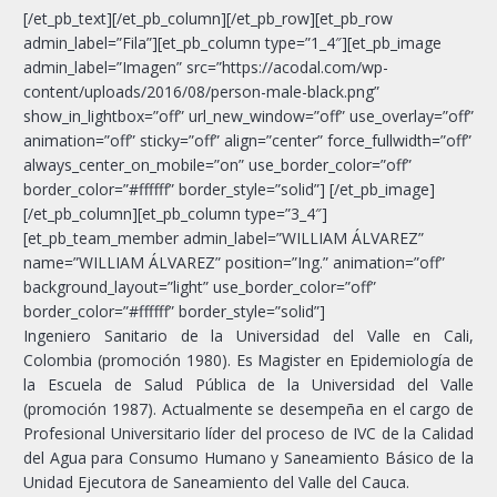
[/et_pb_text][/et_pb_column][/et_pb_row][et_pb_row
admin_label=”Fila”][et_pb_column type=”1_4″][et_pb_image
admin_label=”Imagen” src=”https://acodal.com/wp-
content/uploads/2016/08/person-male-black.png”
show_in_lightbox=”off” url_new_window=”off” use_overlay=”off”
animation=”off” sticky=”off” align=”center” force_fullwidth=”off”
always_center_on_mobile=”on” use_border_color=”off”
border_color=”#ffffff” border_style=”solid”] [/et_pb_image]
[/et_pb_column][et_pb_column type=”3_4″]
[et_pb_team_member admin_label=”WILLIAM ÁLVAREZ”
name=”WILLIAM ÁLVAREZ” position=”Ing.” animation=”off”
background_layout=”light” use_border_color=”off”
border_color=”#ffffff” border_style=”solid”]
Ingeniero Sanitario de la Universidad del Valle en Cali,
Colombia (promoción 1980). Es Magister en Epidemiología de
la Escuela de Salud Pública de la Universidad del Valle
(promoción 1987). Actualmente se desempeña en el cargo de
Profesional Universitario líder del proceso de IVC de la Calidad
del Agua para Consumo Humano y Saneamiento Básico de la
Unidad Ejecutora de Saneamiento del Valle del Cauca.