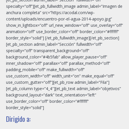
specialty=”off”][et_pb_fullwidth_image admin_label=”Imagen de
anchura completa” src=”https://acodal.com/wp-
content/uploads/encuentro-por-el-agua-2014-apoyo.jpg”
show_in_lightbox=”off” url_new_window=”off” use_overlay=”off”
animation=”off” use_border_color=”off” border_color=”#ffffff”
border_style=”solid”] [/et_pb_fullwidth_image][/et_pb_section]
[et_pb_section admin_label=”Sección” fullwidth=”off”
specialty=”off” transparent_background=”off”
background_color=”#4b5fab” allow_player_pause=”off”
inner_shadow=”off” parallax=”off” parallax_method=”off”
padding_mobile=”off” make_fullwidth=”off”
use_custom_width=”off” width_unit=”on” make_equal=”off”
use_custom_gutter=”off”][et_pb_row admin_label=”Fila”]
[et_pb_column type=”4_4″][et_pb_text admin_label=”objetivos”
background_layout=”dark” text_orientation=”left”
use_border_color=”off” border_color=”#ffffff”
border_style=”solid”]
Dirigido a: