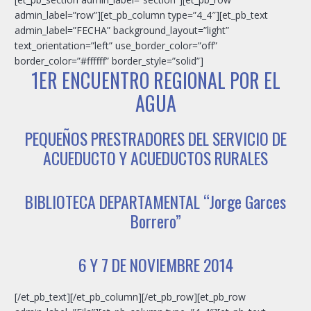
admin_label=”row”][et_pb_column type=”4_4″][et_pb_text
admin_label=”FECHA” background_layout=”light”
text_orientation=”left” use_border_color=”off”
border_color=”#ffffff” border_style=”solid”]
1ER ENCUENTRO REGIONAL POR EL
AGUA
PEQUEÑOS PRESTRADORES DEL SERVICIO DE
ACUEDUCTO Y ACUEDUCTOS RURALES
BIBLIOTECA DEPARTAMENTAL “Jorge Garces
Borrero”
6 Y 7 DE NOVIEMBRE 2014
[/et_pb_text][/et_pb_column][/et_pb_row][et_pb_row