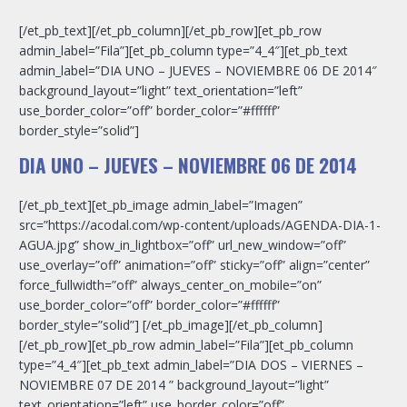
[/et_pb_text][/et_pb_column][/et_pb_row][et_pb_row
admin_label=”Fila”][et_pb_column type=”4_4″][et_pb_text
admin_label=”DIA UNO – JUEVES – NOVIEMBRE 06 DE 2014″
background_layout=”light” text_orientation=”left”
use_border_color=”off” border_color=”#ffffff”
border_style=”solid”]
DIA UNO – JUEVES – NOVIEMBRE 06 DE 2014
[/et_pb_text][et_pb_image admin_label=”Imagen”
src=”https://acodal.com/wp-content/uploads/AGENDA-DIA-1-
AGUA.jpg” show_in_lightbox=”off” url_new_window=”off”
use_overlay=”off” animation=”off” sticky=”off” align=”center”
force_fullwidth=”off” always_center_on_mobile=”on”
use_border_color=”off” border_color=”#ffffff”
border_style=”solid”] [/et_pb_image][/et_pb_column]
[/et_pb_row][et_pb_row admin_label=”Fila”][et_pb_column
type=”4_4″][et_pb_text admin_label=”DIA DOS – VIERNES –
NOVIEMBRE 07 DE 2014 ” background_layout=”light”
text_orientation=”left” use_border_color=”off”