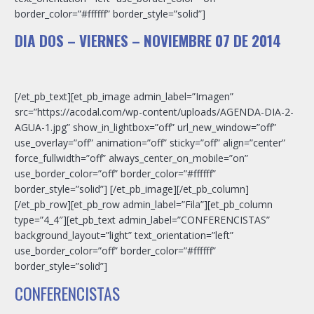
border_color=”#ffffff” border_style=”solid”]
DIA DOS – VIERNES – NOVIEMBRE 07 DE 2014
[/et_pb_text][et_pb_image admin_label=”Imagen”
src=”https://acodal.com/wp-content/uploads/AGENDA-DIA-2-
AGUA-1.jpg” show_in_lightbox=”off” url_new_window=”off”
use_overlay=”off” animation=”off” sticky=”off” align=”center”
force_fullwidth=”off” always_center_on_mobile=”on”
use_border_color=”off” border_color=”#ffffff”
border_style=”solid”] [/et_pb_image][/et_pb_column]
[/et_pb_row][et_pb_row admin_label=”Fila”][et_pb_column
type=”4_4″][et_pb_text admin_label=”CONFERENCISTAS”
background_layout=”light” text_orientation=”left”
use_border_color=”off” border_color=”#ffffff”
border_style=”solid”]
CONFERENCISTAS