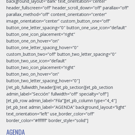
background_layout=”dark” text_orientation=”center”
header_fullscreen=”off” header_scroll_down=”off” parallax=”off”
parallax_method=”off” content_orientation=”center”
image_orientation=”center” custom_button_one=”off”
button_one_letter_spacing=”0″ button_one_use_icon=”default”
button_one_icon_placement=”right”
button_one_on_hover=”on”
button_one_letter_spacing_hover=”0″
custom_button_two=”off” button_two_letter_spacing=”0″
button_two_use_icon=”default”
button_two_icon_placement=”right”
button_two_on_hover=”on”
button_two_letter_spacing_hover=”0″]
[/et_pb_fullwidth_header][/et_pb_section][et_pb_section
admin_label=”Sección” fullwidth=”off” specialty=”off”]
[et_pb_row admin_label=”Fila”][et_pb_column type=”4_4″]
[et_pb_text admin_label=”AGENDA” background_layout=”light”
text_orientation=”left” use_border_color=”off”
border_color=”#ffffff” border_style=”solid”]
AGENDA