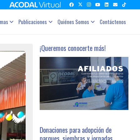
amas
Publicaciones
Quiénes Somos
Contáctenos
¡Queremos conocerte más!
Donaciones para adopción de
parques, siembras y jornadas