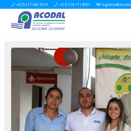
+(57) 317 665 3516
+(57) 318 711 8301
logistica@acoda