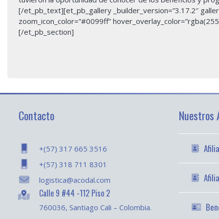
[/et_pb_text][et_pb_gallery _builder_version=”3.17.2″ ga
zoom_icon_color=”#0099ff” hover_overlay_color=”rgba(255,
[/et_pb_section]
Contacto
Nuestros A
Afil
+(57) 317 665 3516
+(57) 318 711 8301
Afil
logistica@acodal.com
Calle 9 #44 -112 Piso 2
Bene
760036, Santiago Cali – Colombia.