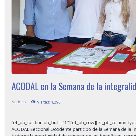
ACODAL en la Semana de la integrali
Noticias
Visitas:
1,296
[et_pb_section bb_built=”1″][et_pb_row][et_pb_column type=
ACODAL Seccional Occidente participó de la Semana de la I
tuvieron la oportunidad de conocer de los beneficios y pro