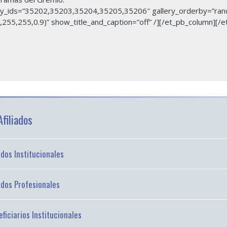
llery_ids=”35202,35203,35204,35205,35206″ gallery_orderby=”ran
255,255,0.9)” show_title_and_caption=”off” /][/et_pb_column][/
filiados
iados Institucionales
iados Profesionales
ficiarios Institucionales