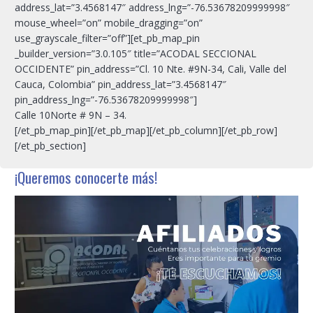
address_lat=”3.4568147″ address_lng=”-76.53678209999998″
mouse_wheel=”on” mobile_dragging=”on”
use_grayscale_filter=”off”][et_pb_map_pin
_builder_version=”3.0.105″ title=”ACODAL SECCIONAL
OCCIDENTE” pin_address=”Cl. 10 Nte. #9N-34, Cali, Valle del
Cauca, Colombia” pin_address_lat=”3.4568147″
pin_address_lng=”-76.53678209999998″]
Calle 10Norte # 9N – 34.
[/et_pb_map_pin][/et_pb_map][/et_pb_column][/et_pb_row]
[/et_pb_section]
¡Queremos conocerte más!