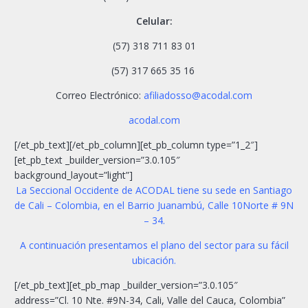
Celular:
(57) 318 711 83 01
(57)
317 665 35 16
Correo Electrónico:
afiliadosso@acodal.com
acodal.com
[/et_pb_text][/et_pb_column][et_pb_column type=”1_2″]
[et_pb_text _builder_version=”3.0.105″
background_layout=”light”]
La Seccional Occidente de ACODAL tiene su sede en Santiago
de Cali – Colombia, en el Barrio Juanambú, Calle 10Norte # 9N
– 34.
A continuación presentamos el plano del sector para su fácil
ubicación.
[/et_pb_text][et_pb_map _builder_version=”3.0.105″
address=”Cl. 10 Nte. #9N-34, Cali, Valle del Cauca, Colombia”