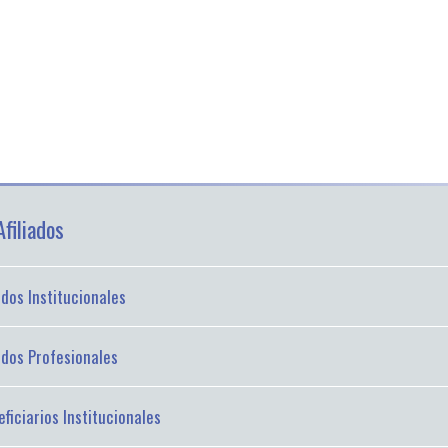
filiados
iados Institucionales
iados Profesionales
ficiarios Institucionales