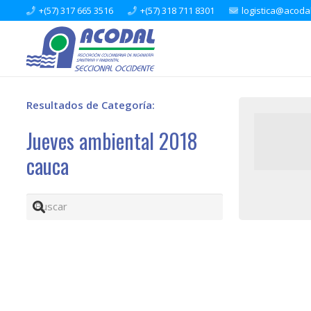
+(57) 317 665 3516
+(57) 318 711 8301
logistica@acoda
Resultados de Categoría:
Jueves ambiental 2018
cauca