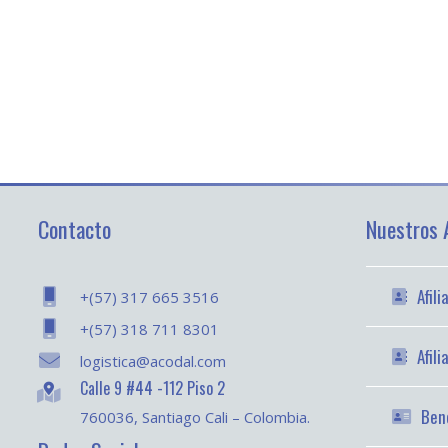
Contacto
Nuestros A
Afil
+(57) 317 665 3516
+(57) 318 711 8301
Afil
logistica@acodal.com
Calle 9 #44 -112 Piso 2
Bene
760036, Santiago Cali – Colombia.