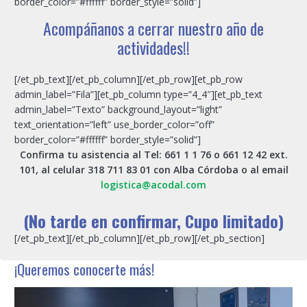
border_color=”#ffffff” border_style=”solid”]
Acompáñanos a cerrar nuestro año de
actividades!!
[/et_pb_text][/et_pb_column][/et_pb_row][et_pb_row
admin_label=”Fila”][et_pb_column type=”4_4″][et_pb_text
admin_label=”Texto” background_layout=”light”
text_orientation=”left” use_border_color=”off”
border_color=”#ffffff” border_style=”solid”]
Confirma tu asistencia al Tel: 661 1 1 76 o 661 12 42 ext.
101, al celular 318 711 83 01 con Alba Có
rdo
ba o al email
logistica@acodal.com
(No tarde en confirmar, Cupo limitado)
[/et_pb_text][/et_pb_column][/et_pb_row][/et_pb_section]
¡Queremos conocerte más!