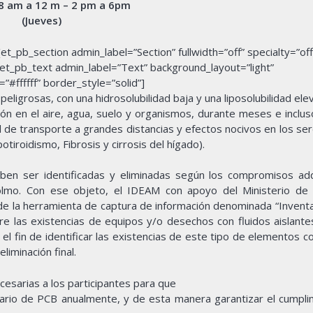
 8 am a 12 m – 2 pm a 6pm
(Jueves)
_pb_section admin_label=”Section” fullwidth=”off” specialty=”off
t_pb_text admin_label=”Text” background_layout=”light”
”#ffffff” border_style=”solid”]
peligrosas, con una hidrosolubilidad baja y una liposolubilidad el
ción en el aire, agua, suelo y organismos, durante meses e inclus
al de transporte a grandes distancias y efectos nocivos en los s
otiroidismo, Fibrosis y cirrosis del hígado).
eben ser identificadas y eliminadas según los compromisos adq
olmo. Con ese objeto, el IDEAM con apoyo del Ministerio de
de la herramienta de captura de información denominada “Inventa
bre las existencias de equipos y/o desechos con fluidos aislant
n el fin de identificar las existencias de este tipo de elementos
iminación final.
cesarias a los participantes para que
ntario de PCB anualmente, y de esta manera garantizar el cumpli