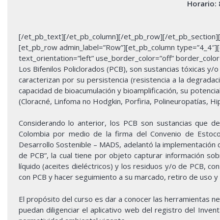
Horario:
[/et_pb_text][/et_pb_column][/et_pb_row][/et_pb_section][et
[et_pb_row admin_label=”Row”][et_pb_column type=”4_4″][e
text_orientation=”left” use_border_color=”off” border_color=
Los Bifenilos Policlorados (PCB), son sustancias tóxicas y/o 
caracterizan por su persistencia (resistencia a la degrada
capacidad de bioacumulación y bioamplificación, su potenci
(Cloracné, Linfoma no Hodgkin, Porfiria, Polineuropatías, Hip
Considerando lo anterior, los PCB son sustancias que d
Colombia por medio de la firma del Convenio de Estoc
Desarrollo Sostenible – MADS, adelantó la implementación 
de PCB”, la cual tiene por objeto capturar información so
líquido (aceites dieléctricos) y los residuos y/o de PCB, co
con PCB y hacer seguimiento a su marcado, retiro de uso y el
El propósito del curso es dar a conocer las herramientas ne
puedan diligenciar el aplicativo web del registro del Inve