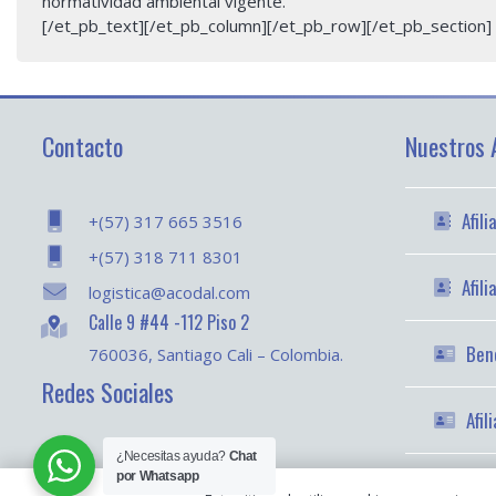
normatividad ambiental vigente.
[/et_pb_text][/et_pb_column][/et_pb_row][/et_pb_section]
Contacto
Nuestros A
Afil
+(57) 317 665 3516
+(57) 318 711 8301
Afil
logistica@acodal.com
Calle 9 #44 -112 Piso 2
Bene
760036, Santiago Cali – Colombia.
Redes Sociales
Afil
¿Necesitas ayuda?
Chat
por Whatsapp