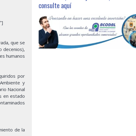
consulte aquí
”]
evada, que se
o decenios),
eres humanos
uiridos por
 Ambiente y
rio Nacional
es en estado
 contaminados
miento de la