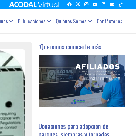
amas
Publicaciones
Quiénes Somos
Contáctenos
¡Queremos conocerte más!
Donaciones para adopción de
parques, siembras y jornadas