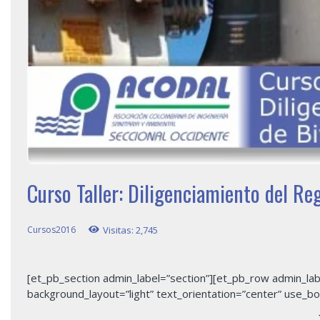
Curso Taller: Diligenciamiento del Re
Cursos2016
Visitas:
2,745
[et_pb_section admin_label=”section”][et_pb_row admin_la
background_layout=”light” text_orientation=”center” use_bor