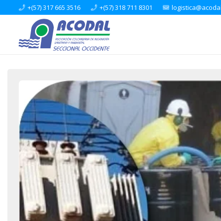
+(57) 317 665 3516
+(57) 318 711 8301
logistica@acoda