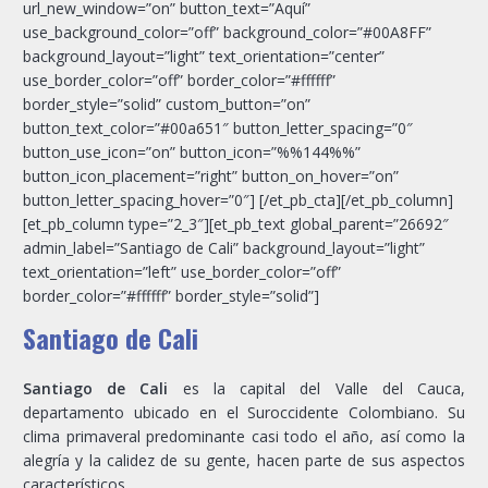
url_new_window=”on” button_text=”Aquí”
use_background_color=”off” background_color=”#00A8FF”
background_layout=”light” text_orientation=”center”
use_border_color=”off” border_color=”#ffffff”
border_style=”solid” custom_button=”on”
button_text_color=”#00a651″ button_letter_spacing=”0″
button_use_icon=”on” button_icon=”%%144%%”
button_icon_placement=”right” button_on_hover=”on”
button_letter_spacing_hover=”0″] [/et_pb_cta][/et_pb_column]
[et_pb_column type=”2_3″][et_pb_text global_parent=”26692″
admin_label=”Santiago de Cali” background_layout=”light”
text_orientation=”left” use_border_color=”off”
border_color=”#ffffff” border_style=”solid”]
Santiago de Cali
Santiago de Cali
es la capital del Valle del Cauca,
departamento ubicado en el Suroccidente Colombiano. Su
clima primaveral predominante casi todo el año, así como la
alegría y la calidez de su gente, hacen parte de sus aspectos
característicos.