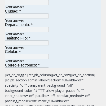
[/et_pb_toggle][/et_pb_column][/et_pb_row][/et_pb_section]
[et_pb_section admin_label=”Section” fullwidth=”off”
specialty=”off” transparent_background=”off”
background_color=”#ffffff” allow_player_pause=”off”
inner_shadow=”off” parallax=”off” parallax_method=”off”
padding_mobile=”off” make_fullwidth=”off”