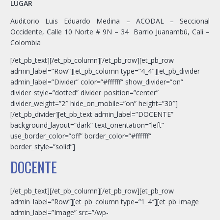
LUGAR
Auditorio Luis Eduardo Medina – ACODAL – Seccional
Occidente, Calle 10 Norte # 9N – 34 Barrio Juanambú, Cali –
Colombia
[/et_pb_text][/et_pb_column][/et_pb_row][et_pb_row
admin_label=”Row”][et_pb_column type=”4_4″][et_pb_divider
admin_label=”Divider” color=”#ffffff” show_divider=”on”
divider_style=”dotted” divider_position=”center”
divider_weight=”2″ hide_on_mobile=”on” height=”30″]
[/et_pb_divider][et_pb_text admin_label=”DOCENTE”
background_layout=”dark” text_orientation=”left”
use_border_color=”off” border_color=”#ffffff”
border_style=”solid”]
DOCENTE
[/et_pb_text][/et_pb_column][/et_pb_row][et_pb_row
admin_label=”Row”][et_pb_column type=”1_4″][et_pb_image
admin_label=”Image” src=”/wp-