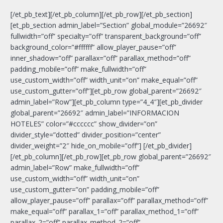
[/et_pb_text][/et_pb_column][/et_pb_row][/et_pb_section]
[et_pb_section admin_label=”Section” global_module=”26692″
fullwidth=”off” specialty=”off” transparent_background=”off”
background_color=”#ffffff” allow_player_pause=”off”
inner_shadow=”off” parallax=”off” parallax_method=”off”
padding_mobile=”off” make_fullwidth=”off”
use_custom_width=”off” width_unit=”on” make_equal=”off”
use_custom_gutter=”off”][et_pb_row global_parent=”26692″
admin_label=”Row”][et_pb_column type=”4_4″][et_pb_divider
global_parent=”26692″ admin_label=”INFORMACION
HOTELES” color=”#cccccc” show_divider=”on”
divider_style=”dotted” divider_position=”center”
divider_weight=”2″ hide_on_mobile=”off”] [/et_pb_divider]
[/et_pb_column][/et_pb_row][et_pb_row global_parent=”26692″
admin_label=”Row” make_fullwidth=”off”
use_custom_width=”off” width_unit=”on”
use_custom_gutter=”on” padding_mobile=”off”
allow_player_pause=”off” parallax=”off” parallax_method=”off”
make_equal=”off” parallax_1=”off” parallax_method_1=”off”
parallax_2=”off” parallax_method_2=”off”