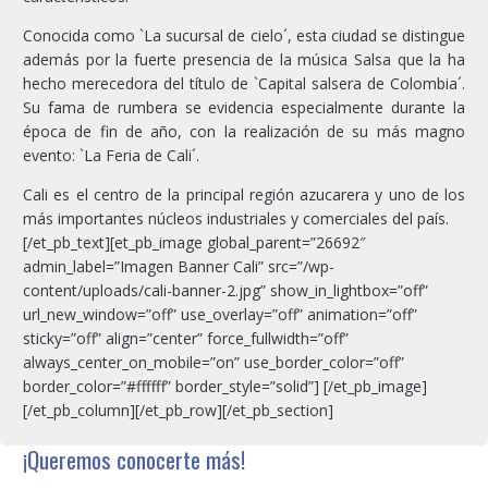
Conocida como `La sucursal de cielo´, esta ciudad se distingue
además por la fuerte presencia de la música Salsa que la ha
hecho merecedora del título de `Capital salsera de Colombia´.
Su fama de rumbera se evidencia especialmente durante la
época de fin de año, con la realización de su más magno
evento: `La Feria de Cali´.
Cali es el centro de la principal región azucarera y uno de los
más importantes núcleos industriales y comerciales del país.
[/et_pb_text][et_pb_image global_parent=”26692″
admin_label=”Imagen Banner Cali” src=”/wp-
content/uploads/cali-banner-2.jpg” show_in_lightbox=”off”
url_new_window=”off” use_overlay=”off” animation=”off”
sticky=”off” align=”center” force_fullwidth=”off”
always_center_on_mobile=”on” use_border_color=”off”
border_color=”#ffffff” border_style=”solid”] [/et_pb_image]
[/et_pb_column][/et_pb_row][/et_pb_section]
¡Queremos conocerte más!