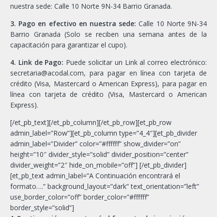
nuestra sede: Calle 10 Norte 9N-34 Barrio Granada.
3. Pago en efectivo en nuestra sede:
Calle 10 Norte 9N-34
Barrio Granada (Solo se reciben una semana antes de la
capacitación para garantizar el cupo).
4. Link de Pago:
Puede solicitar un Link al correo electrónico:
secretaria@acodal.com, para pagar en línea con tarjeta de
crédito (Visa, Mastercard o American Express), para pagar en
línea con tarjeta de crédito (Visa, Mastercard o American
Express).
[/et_pb_text][/et_pb_column][/et_pb_row][et_pb_row
admin_label=”Row”][et_pb_column type=”4_4″][et_pb_divider
admin_label=”Divider” color=”#ffffff” show_divider=”on”
height=”10″ divider_style=”solid” divider_position=”center”
divider_weight=”2″ hide_on_mobile=”off”] [/et_pb_divider]
[et_pb_text admin_label=”A Continuación encontrará el
formato….” background_layout=”dark” text_orientation=”left”
use_border_color=”off” border_color=”#ffffff”
border_style=”solid”]