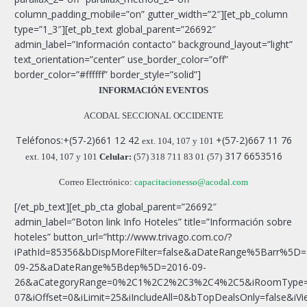
column_padding_mobile=”on” gutter_width=”2″][et_pb_column
type=”1_3″][et_pb_text global_parent=”26692″
admin_label=”Información contacto” background_layout=”light”
text_orientation=”center” use_border_color=”off”
border_color=”#ffffff” border_style=”solid”]
INFORMACIÓN EVENTOS
ACODAL SECCIONAL OCCIDENTE
Teléfonos:+(57-2)661 12 42
+(57-2)667 11 76
ext. 104, 107 y 101
317 6653516
ext. 104, 107 y 101
Celular:
(57)
318 711 83 01
(57)
Correo Electrónico:
capacitacionesso@acodal.com
[/et_pb_text][et_pb_cta global_parent=”26692″
admin_label=”Boton link Info Hoteles” title=”Información sobre
hoteles” button_url=”http://www.trivago.com.co/?
iPathId=85356&bDispMoreFilter=false&aDateRange%5Barr%5D=
09-25&aDateRange%5Bdep%5D=2016-09-
26&aCategoryRange=0%2C1%2C2%2C3%2C4%2C5&iRoomType=7&s
07&iOffset=0&iLimit=25&iIncludeAll=0&bTopDealsOnly=fals