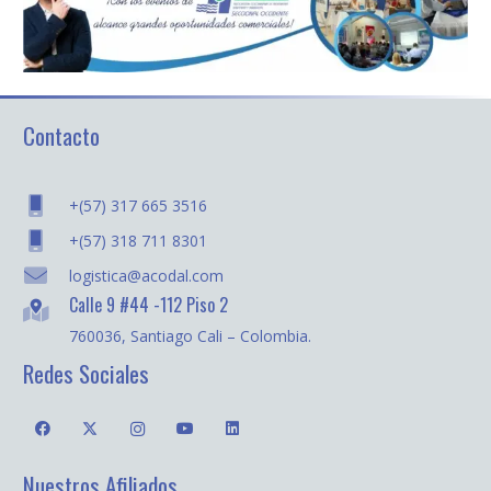
Contacto
+(57) 317 665 3516
+(57) 318 711 8301
logistica@acodal.com
Calle 9 #44 -112 Piso 2
760036, Santiago Cali – Colombia.
Redes Sociales
Nuestros Afiliados