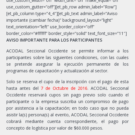
use_custom_width=”off” width_unit=”on” make_equal=”off”
use_custom_gutter=”off”][et_pb_row admin_label=”Row”]
[et_pb_column type=”4_4″][et_pb_text admin_label=”Aviso
importante (cambiar fecha)” background_layout=”light”
text_orientation=”left” use_border_color=”off”
border_color=”#ffffff” border_style=”solid” text_font_size=”11″]
AVISO IMPORTANTE PARA LOS PARTICIPANTES
ACODAL Seccional Occidente se permite informar a los
participantes sobre las siguientes condiciones, con las cuales
se pretende asegurar la ejecución permanente de los
programas de capacitación y actualización al sector.
Solo se reserva el cupo de la inscripción con el pago de esta
hasta antes del
7 de Octubre de 2016
. ACODAL Seccional
Occidente reservará cupos sin pago previo solo cuando el
participante o la empresa suscriba un compromiso de pago
por asistencia a la capacitación; en todo caso que no pueda
asistir la(s) persona(s) al evento, ACODAL Seccional Occidente
cobrará mediante cuenta correspondiente, el pago por
concepto de logística por valor de $60.000 pesos.