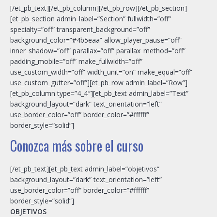
[/et_pb_text][/et_pb_column][/et_pb_row][/et_pb_section]
[et_pb_section admin_label=”Section” fullwidth=”off”
specialty=”off” transparent_background=”off”
background_color=”#4b5eaa” allow_player_pause=”off”
inner_shadow=”off” parallax=”off” parallax_method=”off”
padding_mobile=”off” make_fullwidth=”off”
use_custom_width=”off” width_unit=”on” make_equal=”off”
use_custom_gutter=”off”][et_pb_row admin_label=”Row”]
[et_pb_column type=”4_4″][et_pb_text admin_label=”Text”
background_layout=”dark” text_orientation=”left”
use_border_color=”off” border_color=”#ffffff”
border_style=”solid”]
Conozca más sobre el curso
[/et_pb_text][et_pb_text admin_label=”objetivos”
background_layout=”dark” text_orientation=”left”
use_border_color=”off” border_color=”#ffffff”
border_style=”solid”]
OBJETIVOS