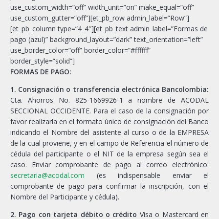
use_custom_width=”off” width_unit=”on” make_equal=”off”
use_custom_gutter=”off”][et_pb_row admin_label=”Row”]
[et_pb_column type=”4_4″][et_pb_text admin_label=”Formas de
pago (azul)” background_layout=”dark” text_orientation=”left”
use_border_color=”off” border_color=”#ffffff”
border_style=”solid”]
FORMAS DE PAGO:
1. Consignación o transferencia electrónica Bancolombia:
Cta. Ahorros No. 825-1669926-1 a nombre de ACODAL
SECCIONAL OCCIDENTE. Para el caso de la consignación por
favor realizarla en el formato único de consignación del Banco
indicando el Nombre del asistente al curso o de la EMPRESA
de la cual proviene, y en el campo de Referencia el número de
cédula del participante o el NIT de la empresa según sea el
caso. Enviar comprobante de pago al correo electrónico:
secretaria@acodal.com
(es indispensable enviar el
comprobante de pago para confirmar la inscripción, con el
Nombre del Participante y cédula).
2. Pago con tarjeta débito o crédito
Visa o Mastercard en