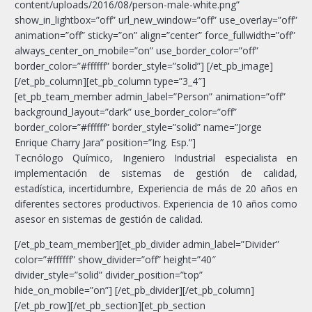
content/uploads/2016/08/person-male-white.png”
show_in_lightbox=”off” url_new_window=”off” use_overlay=”off”
animation=”off” sticky=”on” align=”center” force_fullwidth=”off”
always_center_on_mobile=”on” use_border_color=”off”
border_color=”#ffffff” border_style=”solid”] [/et_pb_image]
[/et_pb_column][et_pb_column type=”3_4″]
[et_pb_team_member admin_label=”Person” animation=”off”
background_layout=”dark” use_border_color=”off”
border_color=”#ffffff” border_style=”solid” name=”Jorge
Enrique Charry Jara” position=”Ing. Esp.”]
Tecnólogo Químico, Ingeniero Industrial especialista en
implementación de sistemas de gestión de calidad,
estadística, incertidumbre, Experiencia de más de 20 años en
diferentes sectores productivos. Experiencia de 10 años como
asesor en sistemas de gestión de calidad.
[/et_pb_team_member][et_pb_divider admin_label=”Divider”
color=”#ffffff” show_divider=”off” height=”40″
divider_style=”solid” divider_position=”top”
hide_on_mobile=”on”] [/et_pb_divider][/et_pb_column]
[/et_pb_row][/et_pb_section][et_pb_section