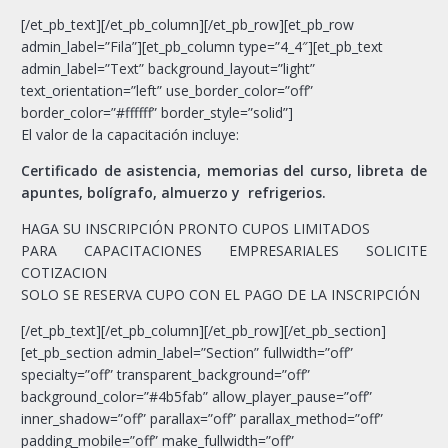
[/et_pb_text][/et_pb_column][/et_pb_row][et_pb_row
admin_label=”Fila”][et_pb_column type=”4_4″][et_pb_text
admin_label=”Text” background_layout=”light”
text_orientation=”left” use_border_color=”off”
border_color=”#ffffff” border_style=”solid”]
El valor de la capacitación incluye:
Certificado de asistencia, memorias del curso, libreta de
apuntes, bolígrafo, almuerzo y refrigerios.
HAGA SU INSCRIPCIÓN PRONTO CUPOS LIMITADOS
PARA CAPACITACIONES EMPRESARIALES SOLICITE
COTIZACION
SOLO SE RESERVA CUPO CON EL PAGO DE LA INSCRIPCIÓN
[/et_pb_text][/et_pb_column][/et_pb_row][/et_pb_section]
[et_pb_section admin_label=”Section” fullwidth=”off”
specialty=”off” transparent_background=”off”
background_color=”#4b5fab” allow_player_pause=”off”
inner_shadow=”off” parallax=”off” parallax_method=”off”
padding_mobile=”off” make_fullwidth=”off”