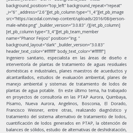
background_position=”top_left” background_repeat=”repeat”
_i=”6″ _address=”2.6″][et_pb_column type=”1_4″][et_pb_image
src=”https://acodal.com/wp-content/uploads/2016/08/person-
male-white.png” _builder_version=”3.0.83″ /][/et_pb_column]
[et_pb_column type=”3_4″][et_pb_team_member
name=”Phanor Feijoo” position=”Ing. ”
background_layout=”dark” _builder_version=”3.0.83″
header_text_color=”#ffffff” body_text_color=”#ffffff”]
Ingeniero sanitario, especialista en las áreas de diseño e
interventoría de plantas de tratamiento de aguas residuales
domésticas e industriales, planes maestros de acueductos y
alcantarillados, estudios de evaluación ambiental, planes de
manejo ambiental y sistemas de tratamiento de lodos de
plantas de agua potable. En este último tema, ha trabajado
en proyectos de consultoría en las PTAP Aurora, Quimbaya,
Písamo, Nueva Aurora, Angelinos, Bosconia, El Dorado,
Francisco Weisner, entre otras, realizando diagnóstico y
tratamiento del sistema alternativo de tratamiento de lodos,
cuantificación de lodos generados en PTAP, la obtención de
balances de sólidos, estudio de alternativas de deshidratación,