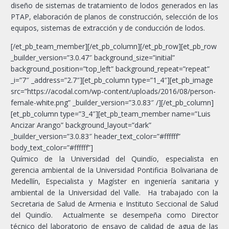
diseño de sistemas de tratamiento de lodos generados en las
PTAP, elaboración de planos de construcción, selección de los
equipos, sistemas de extracción y de conducción de lodos.
[/et_pb_team_member][/et_pb_column][/et_pb_row][et_pb_row
_builder_version=”3.0.47″ background_size=”initial”
background_position=”top_left” background_repeat=”repeat”
_i=”7″ _address=”2.7″][et_pb_column type=”1_4″][et_pb_image
src=”https://acodal.com/wp-content/uploads/2016/08/person-
female-white.png” _builder_version=”3.0.83″ /][/et_pb_column]
[et_pb_column type=”3_4″][et_pb_team_member name=”Luis
Ancizar Arango” background_layout=”dark”
_builder_version=”3.0.83″ header_text_color=”#ffffff”
body_text_color=”#ffffff”]
Químico de la Universidad del Quindío, especialista en
gerencia ambiental de la Universidad Pontificia Bolivariana de
Medellín, Especialista y Magíster en ingeniería sanitaria y
ambiental de la Universidad del Valle. Ha trabajado con la
Secretaria de Salud de Armenia e Instituto Seccional de Salud
del Quindío. Actualmente se desempeña como Director
técnico del laboratorio de ensayo de calidad de agua de las