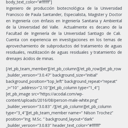
body_text_color=”#ffffff”]
Ingeniero de producción biotecnológica de la Universidad
Francisco de Paula Santander, Especialista, Magister y Doctor
en Ingeniería con énfasis en Ingeniería Sanitaria y Ambiental
de la Universidad del Valle. Actualmente es decano de la
Facultad de Ingeniería de la Universidad Santiago de Cali.
Cuenta con experiencia en investigaciones en los temas de
aprovechamiento de subproductos del tratamiento de aguas
residuales, reutilización de aguas residuales y tratamiento de
drenajes ácidos de minas.
[/et_pb_team_member][/et_pb_column][/et_pb_row][et_pb_row
_builder_version=”3.0.47″ background_size=”initial”
background_position=”top_left” background_repeat=”repeat”
_i=”10″ _address=”2.10″][et_pb_column type=”1_4″]
[et_pb_image src=”https://acodal.com/wp-
content/uploads/2016/08/person-male-white.png”
_builder_version=”3.0.83″ /][/et_pb_column][et_pb_column
type=”3_4″][et_pb_team_member name=” Nilson Trochez”
position=”Ing. M.Sc. ” background_layout=”dark”
_builder_version=”3.0.83″ header_text_color=”#ffffff”