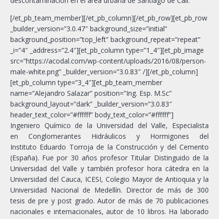
descontaminación en el área urbana de Santiago de Cali.
[/et_pb_team_member][/et_pb_column][/et_pb_row][et_pb_row
_builder_version=”3.0.47″ background_size=”initial”
background_position=”top_left” background_repeat=”repeat”
_i=”4″ _address=”2.4″][et_pb_column type=”1_4″][et_pb_image
src=”https://acodal.com/wp-content/uploads/2016/08/person-
male-white.png” _builder_version=”3.0.83″ /][/et_pb_column]
[et_pb_column type=”3_4″][et_pb_team_member
name=”Alejandro Salazar” position=”Ing. Esp. M.Sc”
background_layout=”dark” _builder_version=”3.0.83″
header_text_color=”#ffffff” body_text_color=”#ffffff”]
Ingeniero Químico de la Universidad del Valle, Especialista
en Conglomerantes Hidráulicos y Hormigones del
Instituto Eduardo Torroja de la Construcción y del Cemento
(España). Fue por 30 años profesor Titular Distinguido de la
Universidad del Valle y también profesor hora cátedra en la
Universidad del Cauca, ICESI, Colegio Mayor de Antioquia y la
Universidad Nacional de Medellín. Director de más de 300
tesis de pre y post grado. Autor de más de 70 publicaciones
nacionales e internacionales, autor de 10 libros. Ha laborado