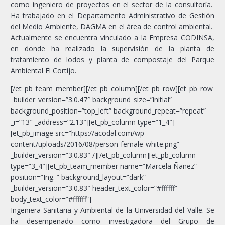
como ingeniero de proyectos en el sector de la consultoría.
Ha trabajado en el Departamento Administrativo de Gestión
del Medio Ambiente, DAGMA en el área de control ambiental.
Actualmente se encuentra vinculado a la Empresa CODINSA,
en donde ha realizado la supervisión de la planta de
tratamiento de lodos y planta de compostaje del Parque
Ambiental El Cortijo.
[/et_pb_team_member][/et_pb_column][/et_pb_row][et_pb_row
_builder_version=”3.0.47″ background_size=”initial”
background_position=”top_left” background_repeat=”repeat”
_i=”13″ _address=”2.13″][et_pb_column type=”1_4″]
[et_pb_image src=”https://acodal.com/wp-
content/uploads/2016/08/person-female-white.png”
_builder_version=”3.0.83″ /][/et_pb_column][et_pb_column
type=”3_4″][et_pb_team_member name=”Marcela Ñañez”
position=”Ing. ” background_layout=”dark”
_builder_version=”3.0.83″ header_text_color=”#ffffff”
body_text_color=”#ffffff”]
Ingeniera Sanitaria y Ambiental de la Universidad del Valle. Se
ha desempeñado como investigadora del Grupo de