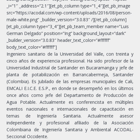
_i=”1″ _address=”2.1″][et_pb_column type=”1_4″][et_pb_image
src=”https://acodal.com/wp-content/uploads/2016/08/person-
male-white.png” _builder_version=”3.0.83″ /][/et_pb_column]
[et_pb_column type=”3_4″][et_pb_team_member name=”Luis
German Delgado” position=”Ing” background_layout=”dark”
_builder_version=”3.0.83″ header_text_color=”#ffffff”
body_text_color=”#ffffff”]
Ingeniero sanitario de la Universidad del Valle, con treinta y
cinco años de experiencia profesional. Ha sido profesor de la
Universidad Industrial de Santander en Bucaramanga y jefe de
planta de potabilización en Barrancabermeja, Santander
(Colombia). Es Jubilado de las empresas municipales de Cali,
EMCALI E.I.C.E. E.S.P., en donde se desempeñó en los últimos
once años como jefe del Departamento de Producción de
Agua Potable. Actualmente es conferencista en múltiples
eventos nacionales e internacionales de capacitación en
temas de Ingeniería Sanitaria. Actualmente asesor
independiente y profesional afiliado de la Asociación
Colombiana de Ingeniería Sanitaria y Ambiental ACODAL-
Seccional Occidente.