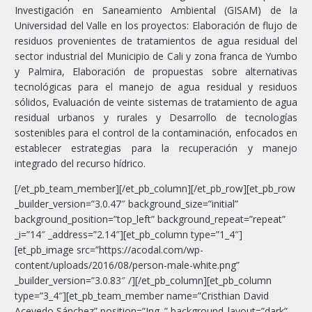
Investigación en Saneamiento Ambiental (GISAM) de la
Universidad del Valle en los proyectos: Elaboración de flujo de
residuos provenientes de tratamientos de agua residual del
sector industrial del Municipio de Cali y zona franca de Yumbo
y Palmira, Elaboración de propuestas sobre alternativas
tecnológicas para el manejo de agua residual y residuos
sólidos, Evaluación de veinte sistemas de tratamiento de agua
residual urbanos y rurales y Desarrollo de tecnologías
sostenibles para el control de la contaminación, enfocados en
establecer estrategias para la recuperación y manejo
integrado del recurso hídrico.
[/et_pb_team_member][/et_pb_column][/et_pb_row][et_pb_row
_builder_version=”3.0.47″ background_size=”initial”
background_position=”top_left” background_repeat=”repeat”
_i=”14″ _address=”2.14″][et_pb_column type=”1_4″]
[et_pb_image src=”https://acodal.com/wp-
content/uploads/2016/08/person-male-white.png”
_builder_version=”3.0.83″ /][/et_pb_column][et_pb_column
type=”3_4″][et_pb_team_member name=”Cristhian David
Acevedo Sánchez” position=”Ing. ” background_layout=”dark”