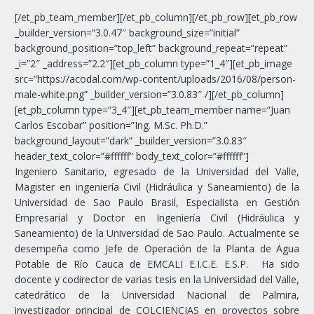
[/et_pb_team_member][/et_pb_column][/et_pb_row][et_pb_row
_builder_version=”3.0.47″ background_size=”initial”
background_position=”top_left” background_repeat=”repeat”
_i=”2″ _address=”2.2″][et_pb_column type=”1_4″][et_pb_image
src=”https://acodal.com/wp-content/uploads/2016/08/person-
male-white.png” _builder_version=”3.0.83″ /][/et_pb_column]
[et_pb_column type=”3_4″][et_pb_team_member name=”Juan
Carlos Escobar” position=”Ing. M.Sc. Ph.D.”
background_layout=”dark” _builder_version=”3.0.83″
header_text_color=”#ffffff” body_text_color=”#ffffff”]
Ingeniero Sanitario, egresado de la Universidad del Valle,
Magister en ingeniería Civil (Hidráulica y Saneamiento) de la
Universidad de Sao Paulo Brasil, Especialista en Gestión
Empresarial y Doctor en Ingeniería Civil (Hidráulica y
Saneamiento) de la Universidad de Sao Paulo. Actualmente se
desempeña como Jefe de Operación de la Planta de Agua
Potable de Río Cauca de EMCALI E.I.C.E. E.S.P. Ha sido
docente y codirector de varias tesis en la Universidad del Valle,
catedrático de la Universidad Nacional de Palmira,
investigador principal de COLCIENCIAS en proyectos sobre