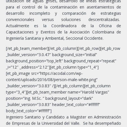
utilización de aguas grises, desarrollo de líneas estratégicas
para el control de la contaminación en asentamientos de
desarrollo incompleto y comparación de estrategias
convencionales versus soluciones descentralizadas.
Actualmente es la Coordinadora de la Oficina de
Capacitaciones y Eventos de la Asociación Colombiana de
Ingeniería Sanitaria y Ambiental, Seccional Occidente.
[/et_pb_team_member][/et_pb_column][/et_pb_row][et_pb_row
_builder_version=”3.0.47″ background_size=”initial”
background_position=”top_left” background_repeat=”repeat”
_i=”12″ _address=”2.12″][et_pb_column type=”1_4″]
[et_pb_image src=”https://acodal.com/wp-
content/uploads/2016/08/person-male-white.png”
_builder_version=”3.0.83″ /][/et_pb_column][et_pb_column
type=”3_4″][et_pb_team_member name=”Harold Vargas”
position=”Ing. M.Sc. ” background_layout=”dark”
_builder_version=”3.0.83″ header_text_color=”#ffffff”
body_text_color=”#ffffff”]
Ingeniero Sanitario y Candidato a Magister en Administración
de Empresas de la Universidad del Valle. Se ha desempeñado