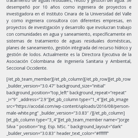
tratamiento de aguas residuales, reuso y gestión del agua. Se
desempeñó por 10 años como ingeniera de proyectos e
investigadora en el Instituto Cinara de la Universidad del Valle
y como ingeniera consultora con diferentes empresas, en
proyectos de investigación y desarrollo que involucran trabajo
con comunidades en agua y saneamiento, específicamente en
sistemas de tratamiento de aguas residuales domésticas,
planes de saneamiento, gestión integrada del recurso hídrico y
gestión de lodos. Actualmente es la Directora Ejecutiva de la
Asociación Colombiana de Ingeniería Sanitaria y Ambiental,
Seccional Occidente.
[/et_pb_team_member][/et_pb_column][/et_pb_row][et_pb_row
_builder_version=”3.0.47″ background_size=”initial”
background_position=”top_left” background_repeat=”repeat”
_i=”9″ _address=”2.9″][et_pb_column type=”1_4″][et_pb_image
src=”https://acodal.com/wp-content/uploads/2016/08/person-
male-white.png” _builder_version=”3.0.83″ /][/et_pb_column]
[et_pb_column type=”3_4″][et_pb_team_member name=”Jorge
Silva ” position=”Ing. Esp. MSc. ” background_layout=”dark”
_builder_version=”3.0.83″ header_text_color=”#ffffff”