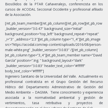
Biosólidos de la PTAR Cañaveralejo, conferencista en los
cursos de ACODAL Seccional Occidente y profesional afiliado
de la Asociación.
[/et_pb_team_member][/et_pb_column][/et_pb_row][et_pb_row
_builder_version=”3.0.47″ background_size=”initial”
background_position=”top_left” background_repeat=”repeat”
_i=”3″ _address=”2.3″][et_pb_column type=”1_4″][et_pb_image
src=”https://acodal.com/wp-content/uploads/2016/08/person-
male-white.png” _builder_version=”3.0.83″ /][/et_pb_column]
[et_pb_column type=”3_4″][et_pb_team_member name=”David
García” position=”.Ing. ” background_layout=”dark”
_builder_version=”3.0.83″ header_text_color=”#ffffff”
body_text_color=”#ffffff”]
Ingeniero Sanitario de la Universidad del Valle. Actualmente es
profesional contratista en el Grupo Gestión del Recurso
Hídrico del Departamento Administrativo de Gestión del
Medio Ambiente – DAGMA. Tiene conocimiento y experiencia
asociada a la normatividad ambiental y gestión de
vertimientos, tasa retributiva y proyectos de