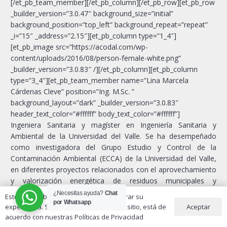
[/et_pb_team_member][/et_pb_column][/et_pb_row][et_pb_row
_builder_version=”3.0.47″ background_size=”initial”
background_position=”top_left” background_repeat=”repeat”
_i=”15″ _address=”2.15″][et_pb_column type=”1_4″]
[et_pb_image src=”https://acodal.com/wp-
content/uploads/2016/08/person-female-white.png”
_builder_version=”3.0.83″ /][/et_pb_column][et_pb_column
type=”3_4″][et_pb_team_member name=”Lina Marcela
Cárdenas Cleve” position=”Ing. M.Sc. ”
background_layout=”dark” _builder_version=”3.0.83″
header_text_color=”#ffffff” body_text_color=”#ffffff”]
Ingeniera Sanitaria y magíster en Ingeniería Sanitaria y
Ambiental de la Universidad del Valle. Se ha desempeñado
como investigadora del Grupo Estudio y Control de la
Contaminación Ambiental (ECCA) de la Universidad del Valle,
en diferentes proyectos relacionados con el aprovechamiento
y valorización energética de residuos municipales y
agroindustriales. Ha participado como ponente de diferentes
¿Necesitas ayuda?
Chat
Este sitio web utiliza cookies para mejorar su
eventos nacionales e internacionales en temas de digestión
por Whatsapp
Aceptar
experiencia. Si continúa utilizando este sitio, está de
anaerobia de residuos.
acuerdo con nuestras Políticas de Privacidad