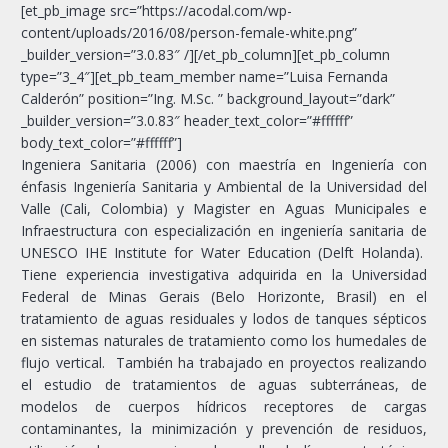
[et_pb_image src=”https://acodal.com/wp-
content/uploads/2016/08/person-female-white.png”
_builder_version=”3.0.83″ /][/et_pb_column][et_pb_column
type=”3_4″][et_pb_team_member name=”Luisa Fernanda
Calderón” position=”Ing. M.Sc. ” background_layout=”dark”
_builder_version=”3.0.83″ header_text_color=”#ffffff”
body_text_color=”#ffffff”]
Ingeniera Sanitaria (2006) con maestría en Ingeniería con
énfasis Ingeniería Sanitaria y Ambiental de la Universidad del
Valle (Cali, Colombia) y Magister en Aguas Municipales e
Infraestructura con especialización en ingeniería sanitaria de
UNESCO IHE Institute for Water Education (Delft Holanda).
Tiene experiencia investigativa adquirida en la Universidad
Federal de Minas Gerais (Belo Horizonte, Brasil) en el
tratamiento de aguas residuales y lodos de tanques sépticos
en sistemas naturales de tratamiento como los humedales de
flujo vertical. También ha trabajado en proyectos realizando
el estudio de tratamientos de aguas subterráneas, de
modelos de cuerpos hídricos receptores de cargas
contaminantes, la minimización y prevención de residuos,