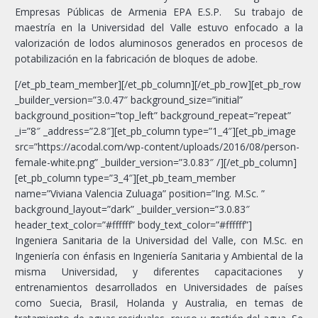
Empresas Públicas de Armenia EPA E.S.P. Su trabajo de
maestría en la Universidad del Valle estuvo enfocado a la
valorización de lodos aluminosos generados en procesos de
potabilización en la fabricación de bloques de adobe.
[/et_pb_team_member][/et_pb_column][/et_pb_row][et_pb_row
_builder_version=”3.0.47″ background_size=”initial”
background_position=”top_left” background_repeat=”repeat”
_i=”8″ _address=”2.8″][et_pb_column type=”1_4″][et_pb_image
src=”https://acodal.com/wp-content/uploads/2016/08/person-
female-white.png” _builder_version=”3.0.83″ /][/et_pb_column]
[et_pb_column type=”3_4″][et_pb_team_member
name=”Viviana Valencia Zuluaga” position=”Ing. M.Sc. ”
background_layout=”dark” _builder_version=”3.0.83″
header_text_color=”#ffffff” body_text_color=”#ffffff”]
Ingeniera Sanitaria de la Universidad del Valle, con M.Sc. en
Ingeniería con énfasis en Ingeniería Sanitaria y Ambiental de la
misma Universidad, y diferentes capacitaciones y
entrenamientos desarrollados en Universidades de países
como Suecia, Brasil, Holanda y Australia, en temas de