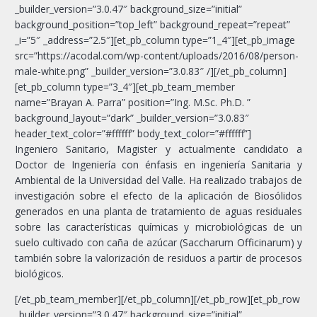
_builder_version=”3.0.47″ background_size=”initial”
background_position=”top_left” background_repeat=”repeat”
_i=”5″ _address=”2.5″][et_pb_column type=”1_4″][et_pb_image
src=”https://acodal.com/wp-content/uploads/2016/08/person-
male-white.png” _builder_version=”3.0.83″ /][/et_pb_column]
[et_pb_column type=”3_4″][et_pb_team_member
name=”Brayan A. Parra” position=”Ing. M.Sc. Ph.D. ”
background_layout=”dark” _builder_version=”3.0.83″
header_text_color=”#ffffff” body_text_color=”#ffffff”]
Ingeniero Sanitario, Magister y actualmente candidato a
Doctor de Ingeniería con énfasis en ingeniería Sanitaria y
Ambiental de la Universidad del Valle. Ha realizado trabajos de
investigación sobre el efecto de la aplicación de Biosólidos
generados en una planta de tratamiento de aguas residuales
sobre las características químicas y microbiológicas de un
suelo cultivado con caña de azúcar (Saccharum Officinarum) y
también sobre la valorización de residuos a partir de procesos
biológicos.
[/et_pb_team_member][/et_pb_column][/et_pb_row][et_pb_row
_builder_version=”3.0.47″ background_size=”initial”