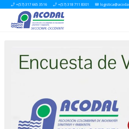
+(57) 317 665 3516
+(57) 318 711 8301
logistica@acoda