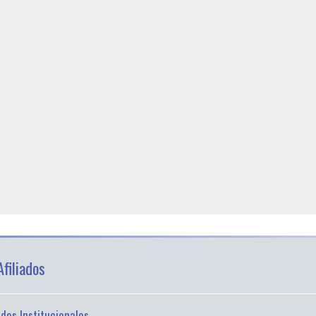
filiados
iados Institucionales