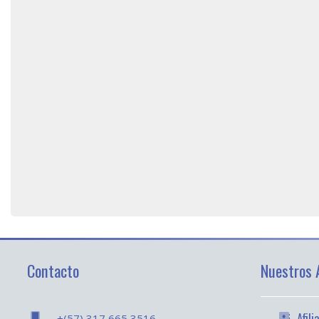
Contacto
Nuestros A
Afil
+(57) 317 665 3516