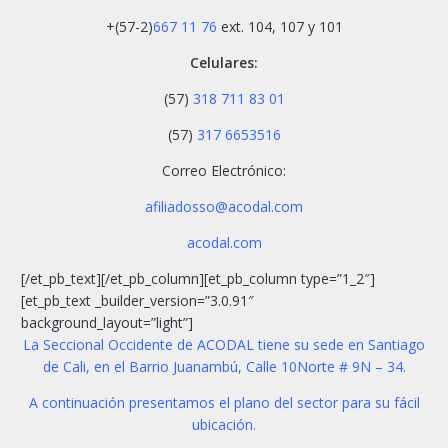
+(57-2)
667 11 76
ext. 104, 107 y 101
Celulares:
(57)
318 711 83 01
(57)
317 6653516
Correo Electrónico:
afiliadosso@acodal.com
acodal.com
[/et_pb_text][/et_pb_column][et_pb_column type=”1_2″]
[et_pb_text _builder_version=”3.0.91″
background_layout=”light”]
La Seccional Occidente de ACODAL tiene su sede en Santiago
de Cali, en el Barrio Juanambú, Calle 10Norte # 9N – 34.
A continuación presentamos el plano del sector para su fácil
ubicación.