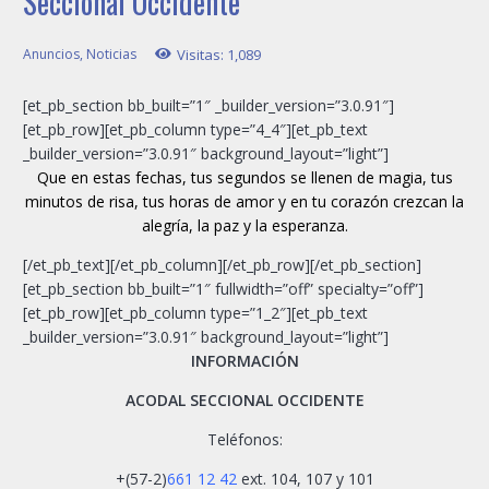
Seccional Occidente
Anuncios
,
Noticias
Visitas:
1,089
[et_pb_section bb_built=”1″ _builder_version=”3.0.91″]
[et_pb_row][et_pb_column type=”4_4″][et_pb_text
_builder_version=”3.0.91″ background_layout=”light”]
Que en estas fechas, tus segundos se llenen de magia, tus
minutos de risa, tus horas de amor y en tu corazón crezcan la
alegría, la paz y la esperanza.
[/et_pb_text][/et_pb_column][/et_pb_row][/et_pb_section]
[et_pb_section bb_built=”1″ fullwidth=”off” specialty=”off”]
[et_pb_row][et_pb_column type=”1_2″][et_pb_text
_builder_version=”3.0.91″ background_layout=”light”]
INFORMACIÓN
ACODAL SECCIONAL OCCIDENTE
Teléfonos:
+(57-2)
661 12 42
ext. 104, 107 y 101