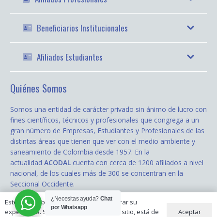
Beneficiarios Institucionales
Afiliados Estudiantes
Quiénes Somos
Somos una entidad de carácter privado sin ánimo de lucro con
fines científicos, técnicos y profesionales que congrega a un
gran número de Empresas, Estudiantes y Profesionales de las
distintas áreas que tienen que ver con el medio ambiente y
saneamiento de Colombia desde 1957. En la
actualidad
ACODAL
cuenta con cerca de 1200 afiliados a nivel
nacional, de los cuales más de 300 se concentran en la
Seccional Occidente.
¿Necesitas ayuda?
Chat
Este sitio web utiliza cookies para mejorar su
todos los derechos reservados © 2020
ACODAL Occidente
| Diseñado
por Whatsapp
Aceptar
experiencia. Si continúa utilizando este sitio, está de
por:
Cobalto.Media