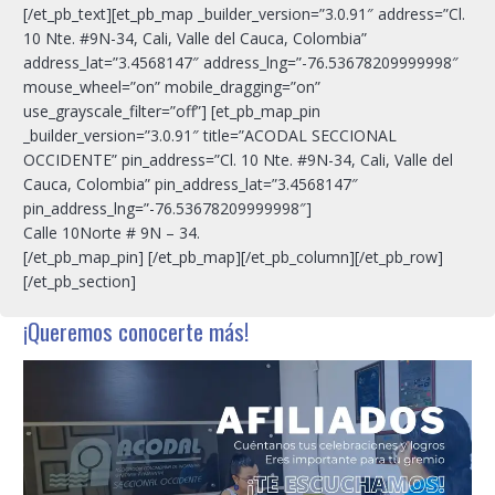
[/et_pb_text][et_pb_map _builder_version=”3.0.91″ address=”Cl.
10 Nte. #9N-34, Cali, Valle del Cauca, Colombia”
address_lat=”3.4568147″ address_lng=”-76.53678209999998″
mouse_wheel=”on” mobile_dragging=”on”
use_grayscale_filter=”off”] [et_pb_map_pin
_builder_version=”3.0.91″ title=”ACODAL SECCIONAL
OCCIDENTE” pin_address=”Cl. 10 Nte. #9N-34, Cali, Valle del
Cauca, Colombia” pin_address_lat=”3.4568147″
pin_address_lng=”-76.53678209999998″]
Calle 10Norte # 9N – 34.
[/et_pb_map_pin] [/et_pb_map][/et_pb_column][/et_pb_row]
[/et_pb_section]
¡Queremos conocerte más!