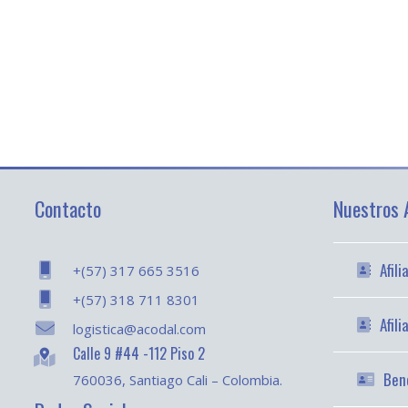
Contacto
Nuestros A
Afil
+(57) 317 665 3516
+(57) 318 711 8301
Afil
logistica@acodal.com
Calle 9 #44 -112 Piso 2
Bene
760036, Santiago Cali – Colombia.