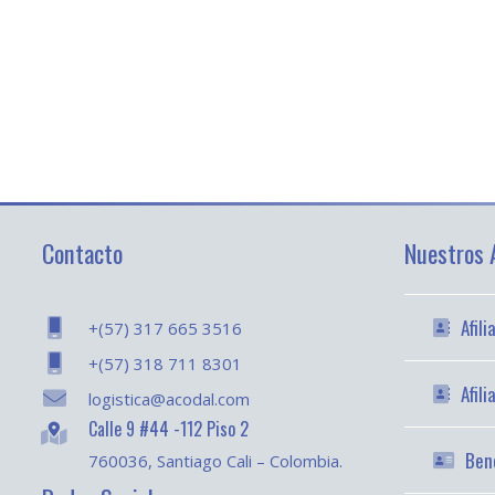
Contacto
Nuestros A
Afil
+(57) 317 665 3516
+(57) 318 711 8301
Afil
logistica@acodal.com
Calle 9 #44 -112 Piso 2
Bene
760036, Santiago Cali – Colombia.