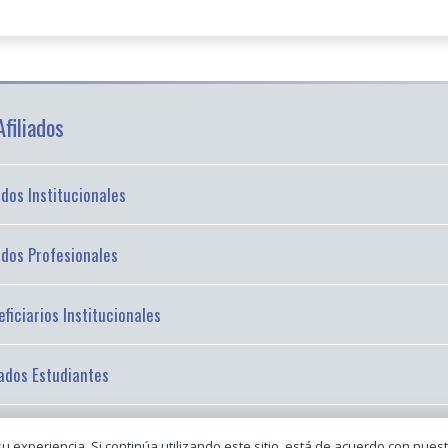
filiados
iados Institucionales
iados Profesionales
ficiarios Institucionales
iados Estudiantes
su experiencia. Si continúa utilizando este sitio, está de acuerdo con nuest