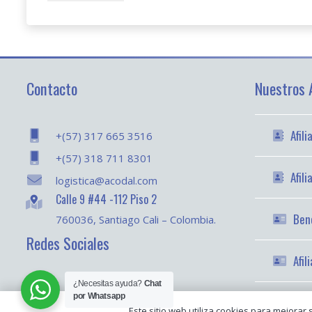
Contacto
Nuestros A
Afil
+(57) 317 665 3516
+(57) 318 711 8301
Afil
logistica@acodal.com
Calle 9 #44 -112 Piso 2
Bene
760036, Santiago Cali – Colombia.
Redes Sociales
Afil
¿Necesitas ayuda?
Chat
por Whatsapp
Este sitio web utiliza cookies para mejorar 