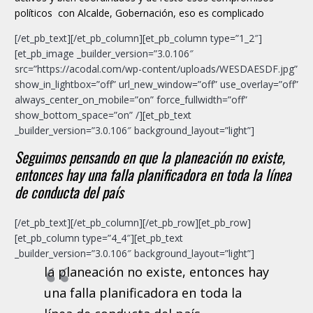
políticos con Alcalde, Gobernación, eso es complicado
[/et_pb_text][/et_pb_column][et_pb_column type=”1_2″]
[et_pb_image _builder_version=”3.0.106″
src=”https://acodal.com/wp-content/uploads/WESDAESDF.jpg”
show_in_lightbox=”off” url_new_window=”off” use_overlay=”off”
always_center_on_mobile=”on” force_fullwidth=”off”
show_bottom_space=”on” /][et_pb_text
_builder_version=”3.0.106″ background_layout=”light”]
Seguimos pensando en que la planeación no existe,
entonces hay una falla planificadora en toda la línea
de conducta del país
[/et_pb_text][/et_pb_column][/et_pb_row][et_pb_row]
[et_pb_column type=”4_4″][et_pb_text
_builder_version=”3.0.106″ background_layout=”light”]
la planeación no existe, entonces hay
una falla planificadora en toda la