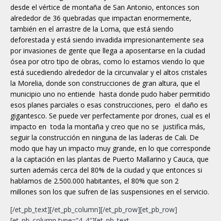
desde el vértice de montaña de San Antonio, entonces son
alrededor de 36 quebradas que impactan enormemente,
también en el arrastre de la Loma, que está siendo
deforestada y está siendo invadida impresionantemente sea
por invasiones de gente que llega a aposentarse en la ciudad
ósea por otro tipo de obras, como lo estamos viendo lo que
está sucediendo alrededor de la circunvalar y el altos cristales
la Morelia, donde son construcciones de gran altura, que el
municipio uno no entiende hasta donde pudo haber permitido
esos planes parciales o esas construcciones, pero el daño es
gigantesco. Se puede ver perfectamente por drones, cual es el
impacto en toda la montaña y creo que no se justifica más,
seguir la construcción en ninguna de las laderas de Cali. De
modo que hay un impacto muy grande, en lo que corresponde
a la captación en las plantas de Puerto Mallarino y Cauca, que
surten además cerca del 80% de la ciudad y que entonces si
hablamos de 2.500.000 habitantes, el 80% que son 2
millones son los que sufren de las suspensiones en el servicio.
[/et_pb_text][/et_pb_column][/et_pb_row][et_pb_row]
[et_pb_column type=”4_4″][et_pb_text