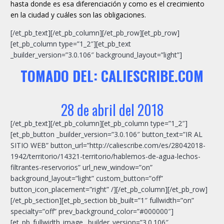
hasta donde es esa diferenciación y como es el crecimiento
en la ciudad y cuáles son las obligaciones.
[/et_pb_text][/et_pb_column][/et_pb_row][et_pb_row]
[et_pb_column type=”1_2″][et_pb_text
_builder_version=”3.0.106″ background_layout=”light”]
TOMA
DO DEL: CALIESCRIBE.COM
28 de abril del 2018
[/et_pb_text][/et_pb_column][et_pb_column type=”1_2″]
[et_pb_button _builder_version=”3.0.106″ button_text=”IR AL
SITIO WEB” button_url=”http://caliescribe.com/es/28042018-
1942/territorio/14321-territorio/hablemos-de-agua-lechos-
filtrantes-reservorios” url_new_window=”on”
background_layout=”light” custom_button=”off”
button_icon_placement=”right” /][/et_pb_column][/et_pb_row]
[/et_pb_section][et_pb_section bb_built=”1″ fullwidth=”on”
specialty=”off” prev_background_color=”#000000″]
[et_pb_fullwidth_image _builder_version=”3.0.106″