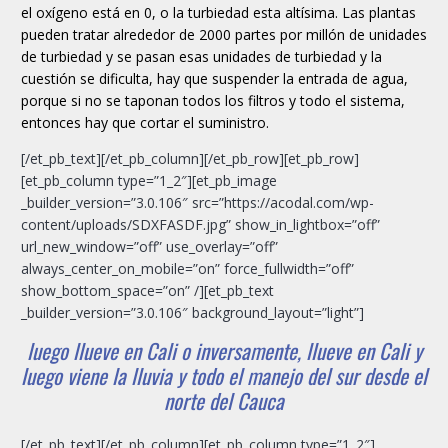
el oxígeno está en 0, o la turbiedad esta altísima. Las plantas
pueden tratar alrededor de 2000 partes por millón de unidades
de turbiedad y se pasan esas unidades de turbiedad y la
cuestión se dificulta, hay que suspender la entrada de agua,
porque si no se taponan todos los filtros y todo el sistema,
entonces hay que cortar el suministro.
[/et_pb_text][/et_pb_column][/et_pb_row][et_pb_row]
[et_pb_column type=”1_2″][et_pb_image
_builder_version=”3.0.106″ src=”https://acodal.com/wp-
content/uploads/SDXFASDF.jpg” show_in_lightbox=”off”
url_new_window=”off” use_overlay=”off”
always_center_on_mobile=”on” force_fullwidth=”off”
show_bottom_space=”on” /][et_pb_text
_builder_version=”3.0.106″ background_layout=”light”]
luego llueve en Cali o inversamente, llueve en Cali y
luego viene la lluvia y todo el manejo del sur desde el
norte del Cauca
[/et_pb_text][/et_pb_column][et_pb_column type=”1_2″]