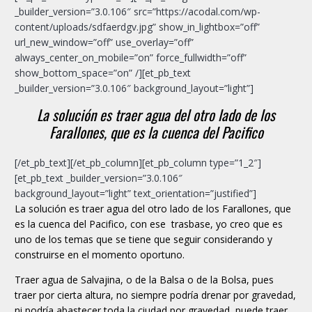
_builder_version=”3.0.106″ src=”https://acodal.com/wp-
content/uploads/sdfaerdgv.jpg” show_in_lightbox=”off”
url_new_window=”off” use_overlay=”off”
always_center_on_mobile=”on” force_fullwidth=”off”
show_bottom_space=”on” /][et_pb_text
_builder_version=”3.0.106″ background_layout=”light”]
La solución es traer agua del otro lado de los
Farallones, que es la cuenca del Pacifico
[/et_pb_text][/et_pb_column][et_pb_column type=”1_2″]
[et_pb_text _builder_version=”3.0.106″
background_layout=”light” text_orientation=”justified”]
La solución es traer agua del otro lado de los Farallones, que
es la cuenca del Pacifico, con ese trasbase, yo creo que es
uno de los temas que se tiene que seguir considerando y
construirse en el momento oportuno.
Traer agua de Salvajina, o de la Balsa o de la Bolsa, pues
traer por cierta altura, no siempre podría drenar por gravedad,
ni podría abastecer toda la ciudad por gravedad, puede traer