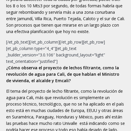
los 8 o los 10 Mts3 por segundo, de todas formas habría que
seguir rebombiando y serviría más a una zona conurbana
entre Jamundí, Villa Rica, Puerto Tejada, Caloto y el sur de Cali.
Son procesos que tienen que mirarse en un largo plazo con
una efectiva planificación que hoy no existe.
[/et_pb_text][/et_pb_column][/et_pb_row][et_pb_row]
[et_pb_column type=”4_4″][et_pb_text
_builder_version=”3.0.106″ background_layout=”light”
text_orientation=”justified”]
¿Cómo observa el proyecto de lechos filtrante, como la
revolución de agua para Cali, de que hablan el Ministro
de vivienda, el alcalde y Emcali?
El tema del proyecto de lecho filtrante, como la revolución de
agua para Cali, más que revolución es simplemente un
proceso técnico, tecnológico, que no se ha aplicado en el país
esto está en muchas ciudades de Europa, EEUU y otras áreas
en Suramérica, Paraguay, Honduras y México, pues ahí están
las pruebas hace mucho rato Univalle está indicando como se
podría hacer ese proceso y todo eso había dejado de lado,