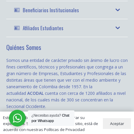
Beneficiarios Institucionales
Afiliados Estudiantes
Quiénes Somos
Somos una entidad de carácter privado sin ánimo de lucro con
fines científicos, técnicos y profesionales que congrega a un
gran número de Empresas, Estudiantes y Profesionales de las
distintas áreas que tienen que ver con el medio ambiente y
saneamiento de Colombia desde 1957. En la
actualidad
ACODAL
cuenta con cerca de 1200 afiliados a nivel
nacional, de los cuales más de 300 se concentran en la
Seccional Occidente.
¿Necesitas ayuda?
Chat
Este sitio web utiliza cookies para mejorar su
todos los derechos reservados © 2020
ACODAL Occidente
| Diseñado
por Whatsapp
Aceptar
experiencia. Si continúa utilizando este sitio, está de
por:
Cobalto.Media
acuerdo con nuestras Políticas de Privacidad