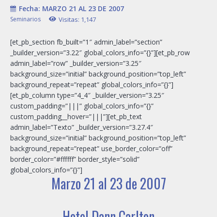
Fecha:
MARZO 21 AL 23 DE 2007
Seminarios
Visitas:
1,147
[et_pb_section fb_built=”1″ admin_label=”section”
_builder_version=”3.22″ global_colors_info=”{}”][et_pb_row
admin_label=”row” _builder_version=”3.25″
background_size=”initial” background_position=”top_left”
background_repeat=”repeat” global_colors_info=”{}”]
[et_pb_column type=”4_4″ _builder_version=”3.25″
custom_padding=”|||” global_colors_info=”{}”
custom_padding__hover=”|||”][et_pb_text
admin_label=”Texto” _builder_version=”3.27.4″
background_size=”initial” background_position=”top_left”
background_repeat=”repeat” use_border_color=”off”
border_color=”#ffffff” border_style=”solid”
global_colors_info=”{}”]
Marzo 21 al 23 de 2007
Hotel Dann Carlton