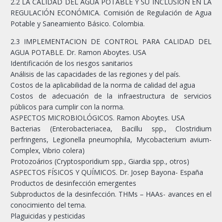
2.2 LA CALIDAD DEL AGUA POTABLE Y SU INCLUSIÓN EN LA
REGULACIÓN ECONÓMICA. Comisión de Regulación de Agua
Potable y Saneamiento Básico. Colombia.
2.3 IMPLEMENTACION DE CONTROL PARA CALIDAD DEL
AGUA POTABLE. Dr. Ramon Aboytes. USA
Identificación de los riesgos sanitarios
Análisis de las capacidades de las regiones y del país.
Costos de la aplicabilidad de la norma de calidad del agua
Costos de adecuación de la infraestructura de servicios
públicos para cumplir con la norma.
ASPECTOS MICROBIOLÓGICOS. Ramon Aboytes. USA
Bacterias (Enterobacteriacea, Bacillu spp., Clostridium
perfringens, Legionella pneumophila, Mycobacterium avium-
Complex, Vibrio colera)
Protozoários (Cryptosporidium spp., Giardia spp., otros)
ASPECTOS FÍSICOS Y QUÍMICOS. Dr. Josep Bayona- España
Productos de desinfección emergentes
Subproductos de la desinfección. THMs – HAAs- avances en el
conocimiento del tema.
Plaguicidas y pesticidas