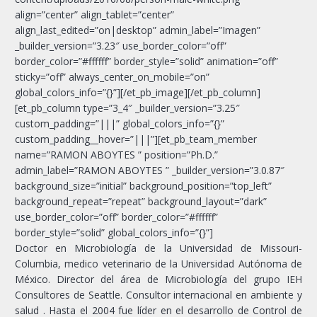
align=”center” align_tablet=”center”
align_last_edited=”on|desktop” admin_label=”Imagen”
_builder_version=”3.23″ use_border_color=”off”
border_color=”#ffffff” border_style=”solid” animation=”off”
sticky=”off” always_center_on_mobile=”on”
global_colors_info=”{}”][/et_pb_image][/et_pb_column]
[et_pb_column type=”3_4″ _builder_version=”3.25″
custom_padding=”|||” global_colors_info=”{}”
custom_padding__hover=”|||”][et_pb_team_member
name=”RAMON ABOYTES ” position=”Ph.D.”
admin_label=”RAMON ABOYTES ” _builder_version=”3.0.87″
background_size=”initial” background_position=”top_left”
background_repeat=”repeat” background_layout=”dark”
use_border_color=”off” border_color=”#ffffff”
border_style=”solid” global_colors_info=”{}”]
Doctor en Microbiología de la Universidad de Missouri-
Columbia, medico veterinario de la Universidad Autónoma de
México. Director del área de Microbiología del grupo IEH
Consultores de Seattle. Consultor internacional en ambiente y
salud . Hasta el 2004 fue líder en el desarrollo de Control de