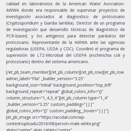
calidad en laboratorios de la American Water Asociation-
AWWA donde era responsable de supervisar proyectos de
investigación asociados al diagnostico de protozoario
(Cryptosporidium y Giardia lamblia). Director de un programa
de investigación que desarrollo técnicas de diagnóstico de
PCR-based, y los antígenos para detectar parásitos del
protozoario. Representante de la AWWA ante las agencias
reguladoras (USEPA, USDA y CDC). Coordinó el programa de
supervisión de LT2-Microbial del USEPA (escherichia coli y
protozoario) dentro del sistema americano.
[/et_pb_team_member][/et_pb_column][/et_pb_row][et_pb_row
admin_label=”Fila” _builder_version=”3.25″
background_size=”initial” background_position=”top_left”
background_repeat=”repeat” global_colors_info=”{}”
column_structure=”1_4,3_4″][et_pb_column type=”1_4″
_builder_version=”3.25″ custom_padding=”|||”
global_colors_info=”{}” custom_padding__hover=”|||”]
[et_pb_image src=”https://acodal.com/wp-
content/uploads/2016/08/person-male-white.png”
align=”center” align_tablet=”center”