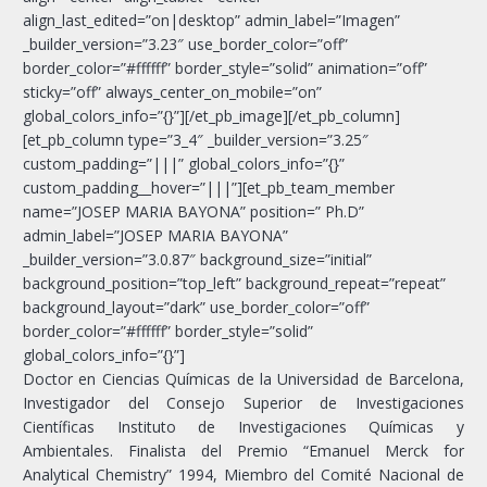
align_last_edited=”on|desktop” admin_label=”Imagen”
_builder_version=”3.23″ use_border_color=”off”
border_color=”#ffffff” border_style=”solid” animation=”off”
sticky=”off” always_center_on_mobile=”on”
global_colors_info=”{}”][/et_pb_image][/et_pb_column]
[et_pb_column type=”3_4″ _builder_version=”3.25″
custom_padding=”|||” global_colors_info=”{}”
custom_padding__hover=”|||”][et_pb_team_member
name=”JOSEP MARIA BAYONA” position=” Ph.D”
admin_label=”JOSEP MARIA BAYONA”
_builder_version=”3.0.87″ background_size=”initial”
background_position=”top_left” background_repeat=”repeat”
background_layout=”dark” use_border_color=”off”
border_color=”#ffffff” border_style=”solid”
global_colors_info=”{}”]
Doctor en Ciencias Químicas de la Universidad de Barcelona,
Investigador del Consejo Superior de Investigaciones
Científicas Instituto de Investigaciones Químicas y
Ambientales. Finalista del Premio “Emanuel Merck for
Analytical Chemistry” 1994, Miembro del Comité Nacional de