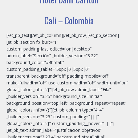
Cali – Colombia
[/et_pb_text][/et_pb_column][/et_pb_row][/et_pb_section]
[et_pb_section fb_built=”1″
custom_padding_last_edited=”on|desktop”
admin_label=”Sección” _builder_version=”3.22″
background_color=”#4b5fab”
custom_padding_tablet=”50px|0|50px|0″
transparent_background=”off” padding_mobile=”off”
make_fullwidth=”off” use_custom_width=”off” width_unit=”on”
global_colors_info=”{}”][et_pb_row admin_label=”Fila”
_builder_version=”3.25″ background_size=”initial”
background_position=”top_left” background_repeat=”repeat”
global_colors_info=”{}”][et_pb_column type=”4_4″
_builder_version=”3.25″ custom_padding=”|||”
global_colors_info=”{}” custom_padding__hover=”|||”]
[et_pb_text admin_label=”justificacion objetivos”
_builder_version=”3.27.4″ background_size=”initial”