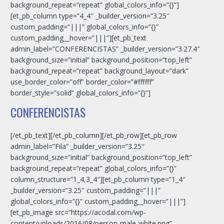
background_repeat=”repeat” global_colors_info=”{}”]
[et_pb_column type=”4_4″ _builder_version=”3.25″
custom_padding=”|||” global_colors_info=”{}”
custom_padding__hover=”|||”][et_pb_text
admin_label=”CONFERENCISTAS” _builder_version=”3.27.4″
background_size=”initial” background_position=”top_left”
background_repeat=”repeat” background_layout=”dark”
use_border_color=”off” border_color=”#ffffff”
border_style=”solid” global_colors_info=”{}”]
CONFERENCISTAS
[/et_pb_text][/et_pb_column][/et_pb_row][et_pb_row
admin_label=”Fila” _builder_version=”3.25″
background_size=”initial” background_position=”top_left”
background_repeat=”repeat” global_colors_info=”{}”
column_structure=”1_4,3_4″][et_pb_column type=”1_4″
_builder_version=”3.25″ custom_padding=”|||”
global_colors_info=”{}” custom_padding__hover=”|||”]
[et_pb_image src=”https://acodal.com/wp-
content/uploads/2016/08/person-male-white.png”