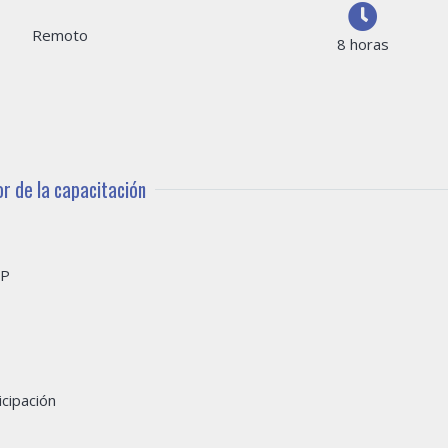
Remoto
8 horas
or de la capacitación
OP
icipación