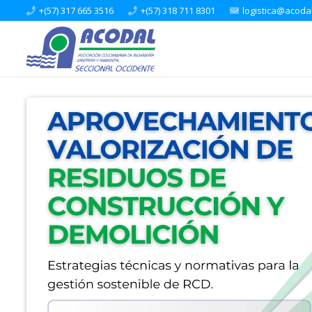
+(57) 317 665 3516
+(57) 318 711 8301
logistica@acoda