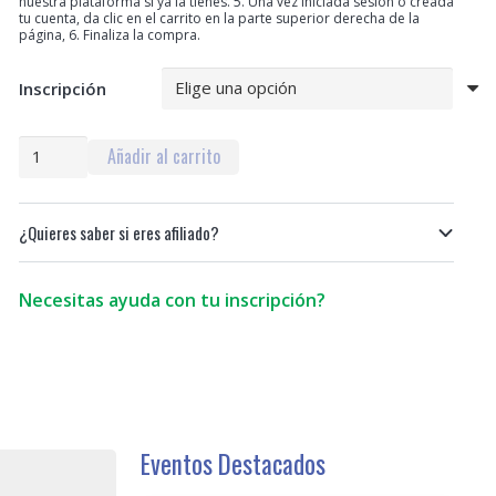
nuestra plataforma si ya la tienes. 5. Una vez iniciada sesión o creada
desde
tu cuenta, da clic en el carrito en la parte superior derecha de la
página, 6. Finaliza la compra.
$190,000
hasta
$360,000
Inscripción
Aprovechamiento
Añadir al carrito
y
valorización
de
¿Quieres saber si eres afiliado?
residuos
de
construcción
Necesitas ayuda con tu inscripción?
y
demolición
(RCD)
-
03
al
Eventos Destacados
12
agosto