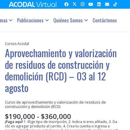
amas
Publicaciones
Quiénes Somos
Contáctenos
Cursos Acodal
Aprovechamiento y valorización
de residuos de construcción y
demolición (RCD) – 03 al 12
agosto
Curso de aprovechamiento y valorización de residuos de
construcción y demolición (RCD)
Rango
$
190,000
-
$
360,000
de
¡Paga aquí!
1. Elige tipo de inscripción, 2. Indica si eres afiliado, 3. Da
clic en agregar producto al carrito, 4. Crea tu cuenta o ingresa a
precios: