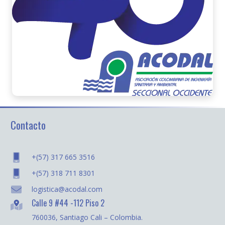
Contacto
+(57) 317 665 3516
+(57) 318 711 8301
logistica@acodal.com
Calle 9 #44 -112 Piso 2
760036, Santiago Cali – Colombia.