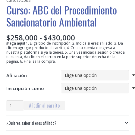
Cursos Acodal
Curso: ABC del Procedimiento
Sancionatorio Ambiental
Rango
$
258,000
-
$
430,000
de
¡Paga aquí!
1. Elige tipo de inscripción, 2. Indica si eres afiliado, 3. Da
clic en agregar producto al carrito, 4. Crea tu cuenta o ingresa a
precios:
nuestra plataforma si ya la tienes. 5. Una vez iniciada sesión o creada
desde
tu cuenta, da clic en el carrito en la parte superior derecha de la
página, 6. Finaliza la compra.
$258,000
hasta
$430,000
Afiliación
Inscripción como
Curso:
Añadir al carrito
ABC
del
¿Quieres saber si eres afiliado?
Procedimiento
Sancionatorio