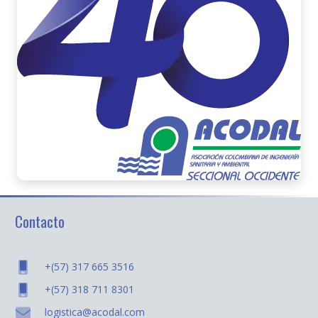
Contacto
+(57) 317 665 3516
+(57) 318 711 8301
logistica@acodal.com