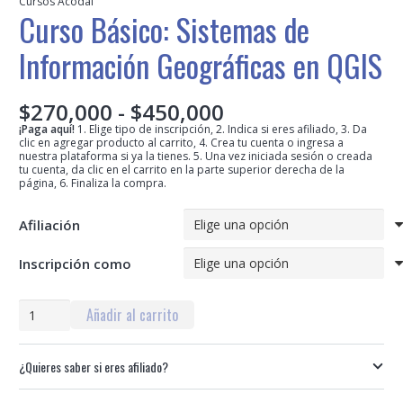
Cursos Acodal
Curso Básico: Sistemas de
Información Geográficas en QGIS
Rango
$
270,000
-
$
450,000
de
¡Paga aquí!
1. Elige tipo de inscripción, 2. Indica si eres afiliado, 3. Da
clic en agregar producto al carrito, 4. Crea tu cuenta o ingresa a
precios:
nuestra plataforma si ya la tienes. 5. Una vez iniciada sesión o creada
desde
tu cuenta, da clic en el carrito en la parte superior derecha de la
página, 6. Finaliza la compra.
$270,000
hasta
$450,000
Afiliación
Inscripción como
Curso
Añadir al carrito
Básico:
Sistemas
¿Quieres saber si eres afiliado?
de
Información