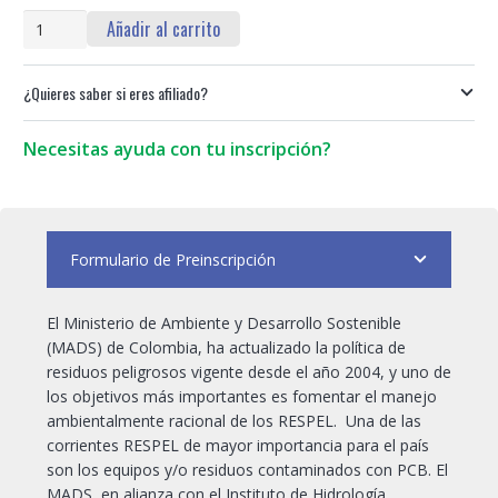
Curso:
Añadir al carrito
Gestión
Integral
¿Quieres saber si eres afiliado?
para
la
Eliminación
Necesitas ayuda con tu inscripción?
de
PCB
en
Colombia
Formulario de Preinscripción
a
partir
de
El Ministerio de Ambiente y Desarrollo Sostenible
Herramientas
(MADS) de Colombia, ha actualizado la política de
Técnicas,
residuos peligrosos vigente desde el año 2004, y uno de
Legales
los objetivos más importantes es fomentar el manejo
y
ambientalmente racional de los RESPEL. Una de las
Administrativas
corrientes RESPEL de mayor importancia para el país
cantidad
son los equipos y/o residuos contaminados con PCB. El
MADS, en alianza con el Instituto de Hidrología,