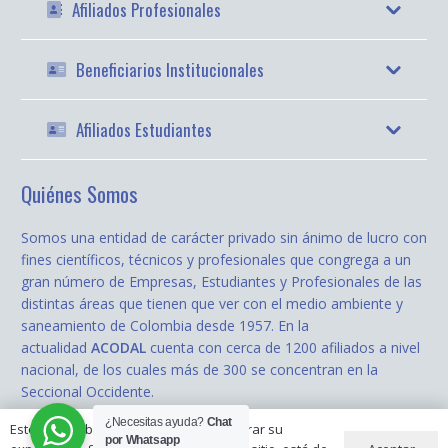
Afiliados Profesionales
Beneficiarios Institucionales
Afiliados Estudiantes
Quiénes Somos
Somos una entidad de carácter privado sin ánimo de lucro con
fines científicos, técnicos y profesionales que congrega a un
gran número de Empresas, Estudiantes y Profesionales de las
distintas áreas que tienen que ver con el medio ambiente y
saneamiento de Colombia desde 1957. En la
actualidad
ACODAL
cuenta con cerca de 1200 afiliados a nivel
nacional, de los cuales más de 300 se concentran en la
Seccional Occidente.
¿Necesitas ayuda?
Chat
Este sitio web utiliza cookies para mejorar su
todos los derechos reservados © 2020
ACODAL Occidente
| Diseñado
por Whatsapp