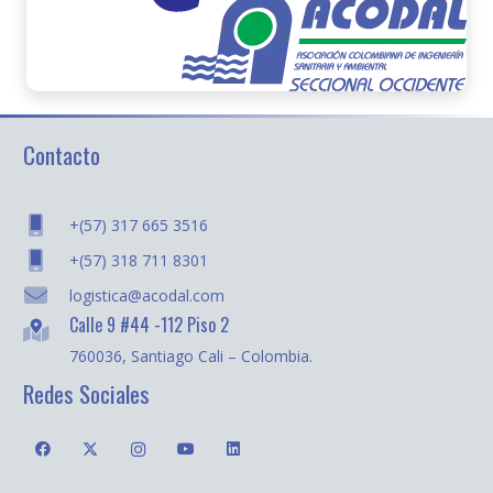
Contacto
+(57) 317 665 3516
+(57) 318 711 8301
logistica@acodal.com
Calle 9 #44 -112 Piso 2
760036, Santiago Cali – Colombia.
Redes Sociales