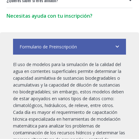
¿Quieres saber si eres afiliado?
Modelación
de
la
Necesitas ayuda con tu inscripción?
Calidad
del
Agua
Utilizando
Formulario de Preinscripción
el
Modelo
QUAL2K
El uso de modelos para la simulación de la calidad del
en
agua en corrientes superficiales permite determinar la
Corrientes
capacidad asimilativa de sustancias biodegradables o
Superficiales
acumulativas y la capacidad de dilución de sustancias
cantidad
no biodegradables; sin embargo, estos modelos deben
de estar apoyados en varios tipos de datos como:
climatológicos, hidráulicos, de relieve, entre otros.
Cada día es mayor el requerimiento de capacitación
técnica especializada en herramientas de modelación
matemática para analizar los problemas de
contaminación de los recursos hídricos y determinar las