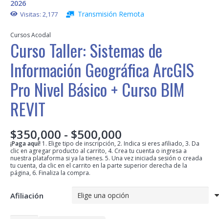
2026
Transmisión Remota
Visitas:
2,177
Cursos Acodal
Curso Taller: Sistemas de
Información Geográfica ArcGIS
Pro Nivel Básico + Curso BIM
REVIT
Rango
$
350,000
-
$
500,000
de
¡Paga aquí!
1. Elige tipo de inscripción, 2. Indica si eres afiliado, 3. Da
clic en agregar producto al carrito, 4. Crea tu cuenta o ingresa a
precios:
nuestra plataforma si ya la tienes. 5. Una vez iniciada sesión o creada
desde
tu cuenta, da clic en el carrito en la parte superior derecha de la
página, 6. Finaliza la compra.
$350,000
hasta
$500,000
Afiliación