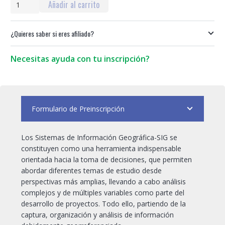
Curso
Añadir al carrito
Taller:
Sistemas
¿Quieres saber si eres afiliado?
de
Información
Geográfica
Necesitas ayuda con tu inscripción?
ArcGIS
Pro
Nivel
Básico
Formulario de Preinscripción
+
Curso
BIM
Los Sistemas de Información Geográfica-SIG se
REVIT
constituyen como una herramienta indispensable
cantidad
orientada hacia la toma de decisiones, que permiten
abordar diferentes temas de estudio desde
perspectivas más amplias, llevando a cabo análisis
complejos y de múltiples variables como parte del
desarrollo de proyectos. Todo ello, partiendo de la
captura, organización y análisis de información