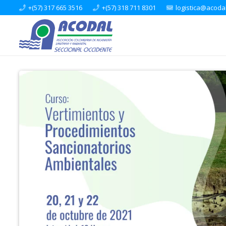
+(57) 317 665 3516
+(57) 318 711 8301
logistica@acoda