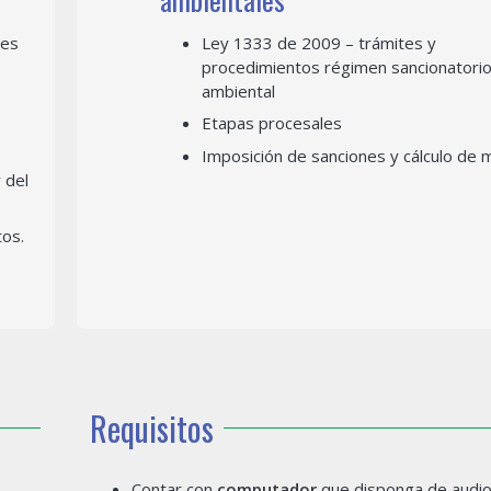
les
Ley 1333 de 2009 – trámites y
procedimientos régimen sancionatori
ambiental
Etapas procesales
Imposición de sanciones y cálculo de 
 del
os.
Requisitos
Contar con
computador
que disponga de audio