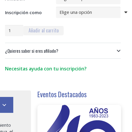
Inscripción como
Curso:
Añadir al carrito
Vertimientos
y
Procedimientos
¿Quieres saber si eres afiliado?
Sancionatorios
Ambientales
cantidad
Necesitas ayuda con tu inscripción?
Eventos Destacados
miento
gua, el