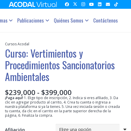
amas
Publicaciones
Quiénes Somos
Contáctenos
Cursos Acodal
Curso: Vertimientos y
Procedimientos Sancionatorios
Ambientales
Rango
$
239,000
-
$
399,000
de
¡Paga aquí!
1. Elige tipo de inscripción, 2. Indica si eres afiliado, 3. Da
clic en agregar producto al carrito, 4. Crea tu cuenta o ingresa a
precios:
nuestra plataforma si ya la tienes. 5. Una vez iniciada sesión o creada
desde
tu cuenta, da clic en el carrito en la parte superior derecha de la
página, 6. Finaliza la compra.
$239,000
hasta
$399,000
Afiliación