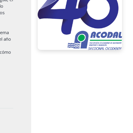
lo
tos
 tema
el año
a cómo