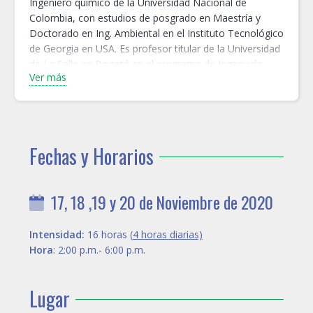
Ingeniero químico de la Universidad Nacional de
Colombia, con estudios de posgrado en Maestría y
Doctorado en Ing. Ambiental en el Instituto Tecnológico
de Georgia en USA. Es profesor titular de la Universidad
de La Salle en Bogotá en el programa de Ingeniería
Ver más
Ambiental y Sanitaria. Es clasificado como investigador
asociado en Colciencias y líder del grupo de
investigación Centro Lasallista de Investigación y
Modelación Ambiental CLIMA. Ha sido consultor por
más de 10 años en temas de calidad del aire, salud
Fechas y Horarios
pública y planeamiento urbano. Fue director del
proyecto que implementó el modelo de calidad del aire
en Bogotá con el cual se realiza pronóstico de 24 horas
17, 18 ,19 y 20 de Noviembre de 2020
y se evalúan estrategias de reducción de emisiones.
También ha dirigido proyectos referentes a la
caracterización química del material particulado y la
Intensidad:
16 horas (
4 horas diarias)
identificación de fuentes mediante modelos de
Hora
: 2:00 p.m.- 6:00 p.m.
receptor. Es asesor de organismos gubernamentales en
calidad del aire y consultado permanentemente por
Lugar
medios de comunicación.