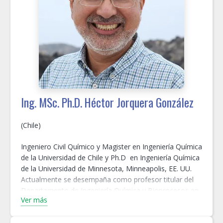
Environmental Advances (Elsevier), experta en
contaminantes climáticos de vida corta del Grupo
Intergubernamental sobre el Cambio Climático (IPCC), y
representate de la Asociación Regional III en la Junta de
investigación de la Organización Meteorológica Mundial
(OMM).
Ing. MSc. Ph.D. Héctor Jorquera González
(Chile)
Ingeniero Civil Químico y Magister en Ingeniería Química
de la Universidad de Chile y Ph.D en Ingeniería Química
de la Universidad de Minnesota, Minneapolis, EE. UU.
Actualmente se desempaña como profesor titular del
Departamento de Ingeniería Química y Bioprocesos en
Ver más
la Pontificia Universidad Católica de Chile.
Ha sido relator de numerosos cursos de capacitación