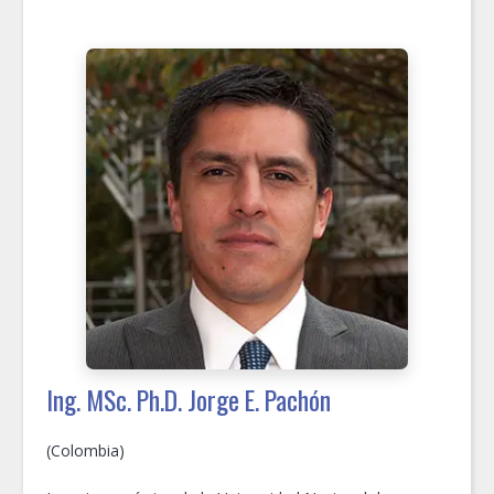
en Calidad del Aire a personal de organismos públicos y
privados en Chile y en América Latina. Profesor visitante
en diferentes instituciones, entre ellas, la Universidad de
Lowa, EEUU (Center for Global and Regional
Environmental Research, 2000), Harvard University
(Atmospheric Chemistry Group, 2006-7), National
Center for Atmospheric Research (NCAR, Boulder, CO,
2016), y adicionalmente, ha sido consultor Senior en
proyectos de investigación aplicada en el sector público
y privado.
Sus líneas de investigación están enfocadas en
modelación de la Calidad del Aire mediante modelos de
dispersión y de receptor (o de reparto de fuentes),
análisis de calidad del aire en interiores y métodos
numéricos en Ingeniería.
Ing. MSc. Ph.D. Jorge E. Pachón
(Colombia)