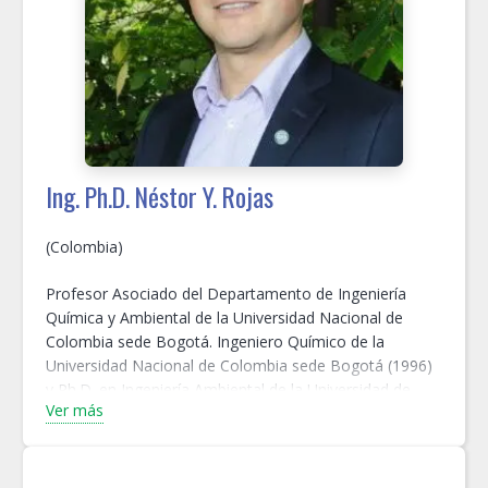
Ing. Ph.D. Néstor Y. Rojas
(Colombia)
Profesor Asociado del Departamento de Ingeniería
Química y Ambiental de la Universidad Nacional de
Colombia sede Bogotá. Ingeniero Químico de la
Universidad Nacional de Colombia sede Bogotá (1996)
y Ph.D. en Ingeniería Ambiental de la Universidad de
Ver más
Leeds, Reino Unido (2002), con tesis en emisiones de
motores diésel. Fue Profesor Visitante en la Universidad
de Los Andes entre 2002 y 2006 e Investigador Visitante
en la Universidad de Wisconsin – Madison en 2015,