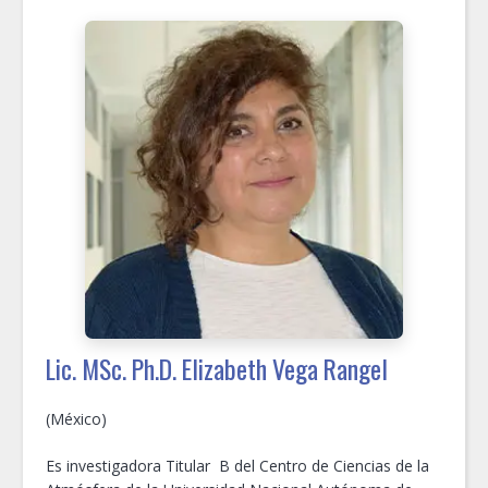
gracias a la beca Fulbright – Investigador Visitante
Colombiano. Es investigador en calidad del aire,
específicamente en la caracterización química de
material particulado en el aire ambiente y en emisiones
de diversas fuentes; la determinación de la contribución
de fuentes de contaminación; la estimación y
desagregación de inventarios de emisiones de
contaminantes; la exposición a material particulado en
microambientes; y la estimación de impactos de la
contaminación del aire sobre la salud pública. Es
director del Grupo de Investigación en Calidad del Aire
en la Universidad Nacional de Colombia sede Bogotá.
Lic. MSc. Ph.D. Elizabeth Vega Rangel
(México)
Es investigadora Titular B del Centro de Ciencias de la