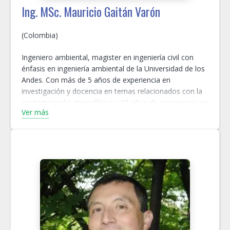
Ing. MSc. Mauricio Gaitán Varón
(Colombia)
Ingeniero ambiental, magister en ingeniería civil con
énfasis en ingeniería ambiental de la Universidad de los
Andes. Con más de 5 años de experiencia en
investigación y docencia en temas relacionados con la
contaminación atmosférica y 10 años de experiencia en
Ver más
el diseño e implementación de políticas públicas.
Actualmente se desempeña como el Coordinador del
Grupo de Gestión Ambiental Urbana del Ministerio de
Ambiente y Desarrollo Sostenible-MADS, a cargo de
temas de interés como gestión de la biodiversidad y
servicios ecosistémicos, infraestructura sostenible y
calidad del aire.