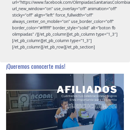
url=”https://www.facebook.com/OlimpiadasSanitariasColombia
url_new_window=”on” use_overlay=”off” animation=”off”
sticky=”off” align=”left” force_fullwidth=”off”
always_center_on_mobile=”on” use_border_color=”off”
border_color=”#ffffff” border_style=”solid” alt=”boton fb
olimpiadas” /][/et_pb_column][et_pb_column type=”1_3″]
[/et_pb_column][et_pb_column type=”1_3″]
[/et_pb_column][/et_pb_row][/et_pb_section]
¡Queremos conocerte más!