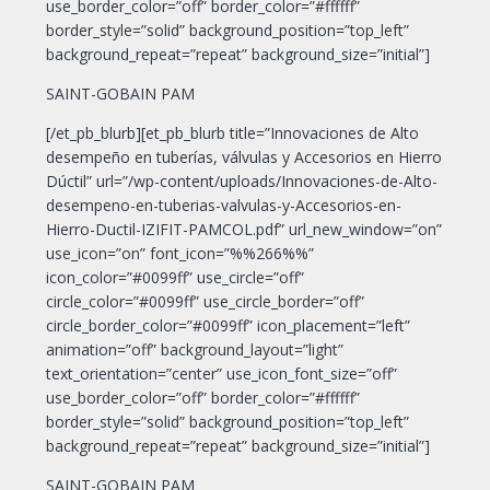
use_border_color=”off” border_color=”#ffffff”
border_style=”solid” background_position=”top_left”
background_repeat=”repeat” background_size=”initial”]
SAINT-GOBAIN PAM
[/et_pb_blurb][et_pb_blurb title=”Innovaciones de Alto
desempeño en tuberías, válvulas y Accesorios en Hierro
Dúctil” url=”/wp-content/uploads/Innovaciones-de-Alto-
desempeno-en-tuberias-valvulas-y-Accesorios-en-
Hierro-Ductil-IZIFIT-PAMCOL.pdf” url_new_window=”on”
use_icon=”on” font_icon=”%%266%%”
icon_color=”#0099ff” use_circle=”off”
circle_color=”#0099ff” use_circle_border=”off”
circle_border_color=”#0099ff” icon_placement=”left”
animation=”off” background_layout=”light”
text_orientation=”center” use_icon_font_size=”off”
use_border_color=”off” border_color=”#ffffff”
border_style=”solid” background_position=”top_left”
background_repeat=”repeat” background_size=”initial”]
SAINT-GOBAIN PAM