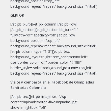
background_position=”top_left”
background_repeat=”repeat” background_size=”initial”]
GERFOR
[/et_pb_blurb][/et_pb_column][/et_pb_row]
[/et_pb_section][et_pb_section bb_built=”1″
fullwidth=”off” specialty=”off”][et_pb_row
background_position=”top_left”
background_repeat=”repeat” background_size=”initial”]
[et_pb_column type=”1_3″][et_pb_text
background_layout=”light” text_orientation=”left”
use_border_color=”off” border_color=”#ffffff”
border_style=”solid” background_position=”top_left”
background_repeat=”repeat” background_size=”initial”]
Visite y comparta en el Facebook de Olimpiadas
Sanitarias Colombia
[/et_pb_text][et_pb_image src=”/wp-
content/uploads/boton-fb-olimpiadas.jpg”
show_in_lightbox=”off”