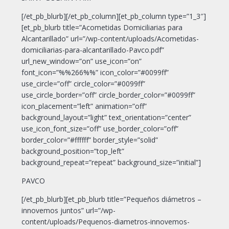
[/et_pb_blurb][/et_pb_column][et_pb_column type=”1_3″]
[et_pb_blurb title=”Acometidas Domiciliarias para
Alcantarillado” url=”/wp-content/uploads/Acometidas-
domiciliarias-para-alcantarillado-Pavco.pdf”
url_new_window=”on” use_icon=”on”
font_icon=”%%266%%” icon_color=”#0099ff”
use_circle=”off” circle_color=”#0099ff”
use_circle_border=”off” circle_border_color=”#0099ff”
icon_placement=”left” animation=”off”
background_layout=”light” text_orientation=”center”
use_icon_font_size=”off” use_border_color=”off”
border_color=”#ffffff” border_style=”solid”
background_position=”top_left”
background_repeat=”repeat” background_size=”initial”]
PAVCO
[/et_pb_blurb][et_pb_blurb title=”Pequeños diámetros –
innovemos juntos” url=”/wp-
content/uploads/Pequenos-diametros-innovemos-