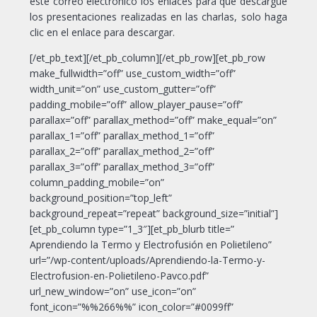
este correo electrónico los enlaces para que descargue
los presentaciones realizadas en las charlas, solo haga
clic en el enlace para descargar.
[/et_pb_text][/et_pb_column][/et_pb_row][et_pb_row
make_fullwidth=”off” use_custom_width=”off”
width_unit=”on” use_custom_gutter=”off”
padding_mobile=”off” allow_player_pause=”off”
parallax=”off” parallax_method=”off” make_equal=”on”
parallax_1=”off” parallax_method_1=”off”
parallax_2=”off” parallax_method_2=”off”
parallax_3=”off” parallax_method_3=”off”
column_padding_mobile=”on”
background_position=”top_left”
background_repeat=”repeat” background_size=”initial”]
[et_pb_column type=”1_3″][et_pb_blurb title=”
Aprendiendo la Termo y Electrofusión en Polietileno”
url=”/wp-content/uploads/Aprendiendo-la-Termo-y-
Electrofusion-en-Polietileno-Pavco.pdf”
url_new_window=”on” use_icon=”on”
font_icon=”%%266%%” icon_color=”#0099ff”