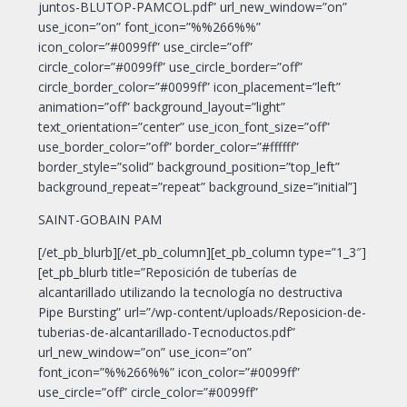
juntos-BLUTOP-PAMCOL.pdf” url_new_window=”on”
use_icon=”on” font_icon=”%%266%%”
icon_color=”#0099ff” use_circle=”off”
circle_color=”#0099ff” use_circle_border=”off”
circle_border_color=”#0099ff” icon_placement=”left”
animation=”off” background_layout=”light”
text_orientation=”center” use_icon_font_size=”off”
use_border_color=”off” border_color=”#ffffff”
border_style=”solid” background_position=”top_left”
background_repeat=”repeat” background_size=”initial”]
SAINT-GOBAIN PAM
[/et_pb_blurb][/et_pb_column][et_pb_column type=”1_3″]
[et_pb_blurb title=”Reposición de tuberías de
alcantarillado utilizando la tecnología no destructiva
Pipe Bursting” url=”/wp-content/uploads/Reposicion-de-
tuberias-de-alcantarillado-Tecnoductos.pdf”
url_new_window=”on” use_icon=”on”
font_icon=”%%266%%” icon_color=”#0099ff”
use_circle=”off” circle_color=”#0099ff”