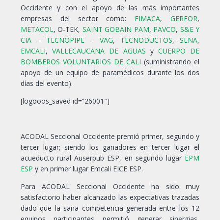
Occidente y con el apoyo de las más importantes
empresas del sector como:
FIMACA
,
GERFOR
,
METACOL
, O-TEK,
SAINT GOBAIN PAM
,
PAVCO
,
S&E Y
CIA – TECNOPIPE – VAG
,
TECNODUCTOS
,
SENA
,
EMCALI
,
VALLECAUCANA DE AGUAS
y
CUERPO DE
BOMBEROS VOLUNTARIOS DE CALI
(suministrando el
apoyo de un equipo de paramédicos durante los dos
días del evento).
[logooos_saved id=”26001″]
ACODAL Seccional Occidente premió primer, segundo y
tercer lugar; siendo los ganadores en tercer lugar el
acueducto rural Auserpub ESP, en segundo lugar
EPM
ESP
y en primer lugar Emcali EICE ESP.
Para ACODAL Seccional Occidente ha sido muy
satisfactorio haber alcanzado las expectativas trazadas
dado que la sana competencia generada entre los 12
equipos participantes permitió generar sinergias,