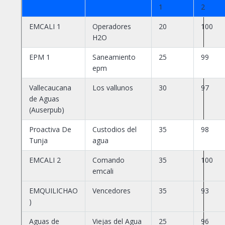
1
2
EMCALI 1
Operadores
20
100
H2O
EPM 1
Saneamiento
25
99
epm
Vallecaucana
Los vallunos
30
97
de Aguas
(Auserpub)
Proactiva De
Custodios del
35
98
Tunja
agua
EMCALI 2
Comando
35
100
emcali
EMQUILICHAO
Vencedores
35
93
)
Aguas de
Viejas del Agua
25
96