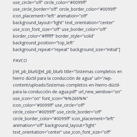
use_circle=”off” circle_color=”#0099ff”
use_circle_border=”off” circle_border_color=”#0099ff”
icon_placement=”left” animation=”off”
background_layout=”light” text_orientation=”center”
use_icon_font_size=”off” use_border_color=”off”
border_color=”#ffffff” border_style=”solid”
background_position=”top_left”
background_repeat=”repeat” background_size=”initial”]
PAVCO
[/et_pb_blurb][et_pb_blurb title=”Sistemas completos en
hierro dúctil para la conducción de agua” url=”/wp-
content/uploads/Sistemas-completos-en-hierro-dúctil-
para-la-conducción-de-agua.pdf” url_new_window=”on”
use_icon=”on” font_icon=”%%266%%”
icon_color=”#0099ff” use_circle=”off”
circle_color=”#0099ff” use_circle_border=”off”
circle_border_color=”#0099ff” icon_placement=”left”
animation=”off” background_layout=”light”
text_orientation=”center” use_icon_font_size=”off”