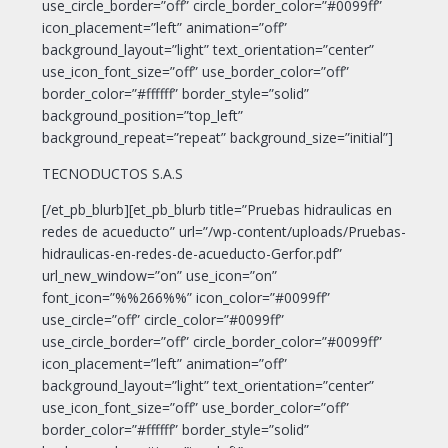
use_circle_border=”off” circle_border_color=”#0099ff”
icon_placement=”left” animation=”off”
background_layout=”light” text_orientation=”center”
use_icon_font_size=”off” use_border_color=”off”
border_color=”#ffffff” border_style=”solid”
background_position=”top_left”
background_repeat=”repeat” background_size=”initial”]
TECNODUCTOS S.A.S
[/et_pb_blurb][et_pb_blurb title=”Pruebas hidraulicas en
redes de acueducto” url=”/wp-content/uploads/Pruebas-
hidraulicas-en-redes-de-acueducto-Gerfor.pdf”
url_new_window=”on” use_icon=”on”
font_icon=”%%266%%” icon_color=”#0099ff”
use_circle=”off” circle_color=”#0099ff”
use_circle_border=”off” circle_border_color=”#0099ff”
icon_placement=”left” animation=”off”
background_layout=”light” text_orientation=”center”
use_icon_font_size=”off” use_border_color=”off”
border_color=”#ffffff” border_style=”solid”