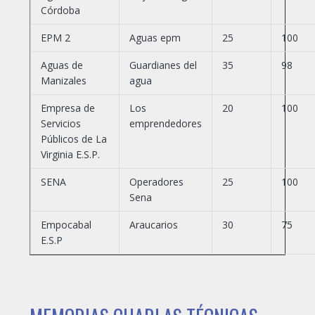
Córdoba
EPM 2
Aguas epm
25
100
Aguas de
Guardianes del
35
98
Manizales
agua
Empresa de
Los
20
100
Servicios
emprendedores
Públicos de La
Virginia E.S.P.
SENA
Operadores
25
100
Sena
Empocabal
Araucarios
30
75
E.S.P