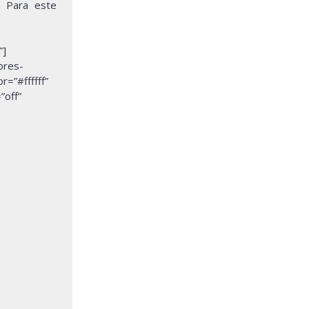
) Para este
”]
ores-
=”#ffffff”
”off”