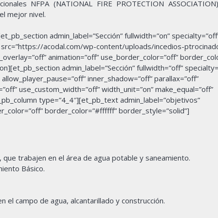
rnacionales NFPA (NATIONAL FIRE PROTECTION ASSOCIATION
l mejor nivel.
t_pb_section admin_label=”Sección” fullwidth=”on” specialty=”off
 src=”https://acodal.com/wp-content/uploads/incedios-ptrocinad
overlay=”off” animation=”off” use_border_color=”off” border_color
n][et_pb_section admin_label=”Sección” fullwidth=”off” specialty=
llow_player_pause=”off” inner_shadow=”off” parallax=”off”
=”off” use_custom_width=”off” width_unit=”on” make_equal=”off”
_pb_column type=”4_4″][et_pb_text admin_label=”objetivos”
_color=”off” border_color=”#ffffff” border_style=”solid”]
o, que trabajen en el área de agua potable y saneamiento.
iento Básico.
n el campo de agua, alcantarillado y construcción.