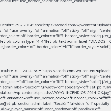
tion=”left” use_border_color=”off” border_color=”#ffffff”
Octubre 29 – 2014″ src=”https://acodal.com/wp-content/uploa
”off” use_overlay=”off” animation=”off” sticky=”off” align=”cente
der_color=”off” border_color=”#ffffff” border_style=”solid”] [/et
][et_pb_column type=”4_4″][et_pb_text admin_label=”DIA DOS – 
se_border_color=”off” border_color=”#ffffff” border_style=”solid”]
Octubre 30 – 2014″ src=”https://acodal.com/wp-content/uploa
”off” use_overlay=”off” animation=”off” sticky=”off” align=”cente
der_color=”off” border_color=”#ffffff” border_style=”solid”] [/et
admin_label=”Sección” fullwidth=”on” specialty=”off”][et_pb_full
/acodal.com/wp-content/uploads/APOYO-INCENDIOS-2014-OK.jpg”
ff” animation=”off” use_border_color=”off” border_color=”#ffffff”
n][et_pb_section admin_label=”Sección” fullwidth=”off” specialty=
llow_player_pause=”off” inner_shadow=”off” parallax=”off”