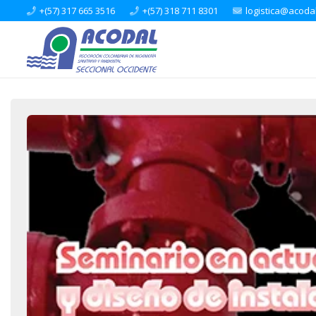
+(57) 317 665 3516
+(57) 318 711 8301
logistica@acoda