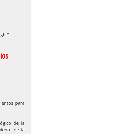
ight”
ios
mientos para
ógico de la
miento de la