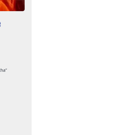
e
cha”