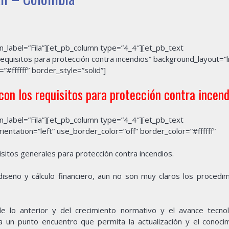
_label=”Fila”][et_pb_column type=”4_4″][et_pb_text
equisitos para protección contra incendios” background_layout=”l
”#ffffff” border_style=”solid”]
con los requisitos
para protección contra incend
_label=”Fila”][et_pb_column type=”4_4″][et_pb_text
rientation=”left” use_border_color=”off” border_color=”#ffffff”
isitos generales para protección contra incendios.
diseño y cálculo financiero, aun no son muy claros los procedi
 lo anterior y del crecimiento normativo y el avance tecnol
a un punto encuentro que permita la actualización y el conoci