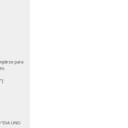
mplirse para
es.
”]
l=”DIA UNO