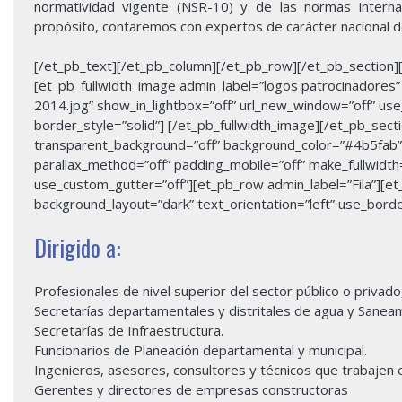
normatividad vigente (NSR-10) y de las normas inte
propósito, contaremos con expertos de carácter nacional de
[/et_pb_text][/et_pb_column][/et_pb_row][/et_pb_section][e
[et_pb_fullwidth_image admin_label=”logos patrocinadores”
2014.jpg” show_in_lightbox=”off” url_new_window=”off” use_
border_style=”solid”] [/et_pb_fullwidth_image][/et_pb_sectio
transparent_background=”off” background_color=”#4b5fab” a
parallax_method=”off” padding_mobile=”off” make_fullwidth
use_custom_gutter=”off”][et_pb_row admin_label=”Fila”][et
background_layout=”dark” text_orientation=”left” use_border
Dirigido a:
Profesionales de nivel superior del sector público o privad
Secretarías departamentales y distritales de agua y Saneam
Secretarías de Infraestructura.
Funcionarios de Planeación departamental y municipal.
Ingenieros, asesores, consultores y técnicos que trabajen e
Gerentes y directores de empresas constructoras