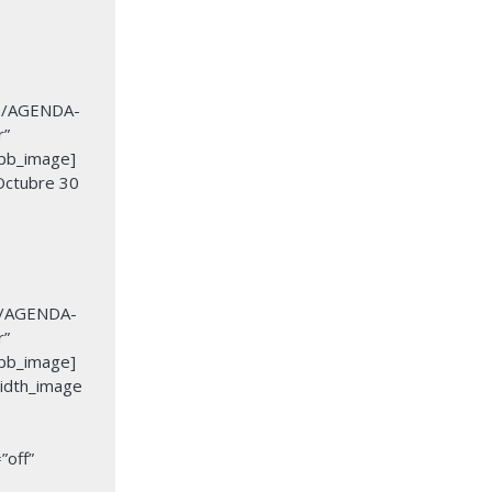
ds/AGENDA-
r”
_pb_image]
Octubre 30
ds/AGENDA-
r”
_pb_image]
width_image
”off”