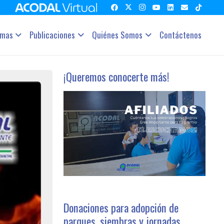
amas
Publicaciones
Quiénes Somos
Contáctenos
¡Queremos conocerte más!
Donaciones para adopción de
parques, siembras y jornadas