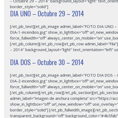
– Octubre 29 – 2014″ background_layout=”light” text_orienta
border_style=”solid”]
DIA UNO – Octubre 29 – 2014
[/et_pb_text][et_pb_image admin_label=”FOTO DIA UNO – 
DIA-1-incendios.jpg” show_in_lightbox=”off” url_new_window=
force_fullwidth=”off” always_center_on_mobile=”on” use_bor
[/et_pb_column][/et_pb_row][et_pb_row admin_label=”Fila”
– 2014″ background_layout=”light” text_orientation=”left” u
DIA DOS – Octubre 30 – 2014
[/et_pb_text][et_pb_image admin_label=”FOTO DIA DOS – 
DIA-2-incendios.jpg” show_in_lightbox=”off” url_new_window=
force_fullwidth=”off” always_center_on_mobile=”on” use_bor
[/et_pb_column][/et_pb_row][/et_pb_section][et_pb_section 
admin_label=”Imagen de anchura completa” src=”https:/
show_in_lightbox=”off” url_new_window=”off” use_overlay=”o
border_style=”solid”] [/et_pb_fullwidth_image][/et_pb_sectio
transparent_background=”off” background_color=”#4b5fab” a