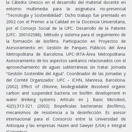
la Cátedra Unesco en el desarrollo del material docente en
entorno multimedia para la asignatura no-presencial
“Tecnología y Sostenibilidad”. Dicho trabajo fue premiado en
2002 con el Premio a la Calidad en la Docencia Universitaria,
por el Consejo Social de la UPC. Desarrollo de la Patente
(UPC- 200102588). Método y sistema para el seguimiento de
la formación de biofilms. Participación en Proyectos de
Asesoramiento en: Gestión de Parques Públicos del Área
Metropolitana de Barcelona. UPC-IRTA-Área Metropolitana.
Asesoramiento de los aspectos sanitarios relacionados con el
aprovechamiento de aguas subterráneas sin tratar. Jornada
“Gestión Sostenible del Agua”. Coordinador de las Jornadas y
del Comité Organizador. UPC – ICHN, Manresa, Barcelona.
(2002) Effect of chlorine, biodegradable dissolved organic
carbon and suspended bacteria on biofilm development in
water drinking systems. Artículo en J. Basic Microbiol,
42(5):313-321. (2002) Biopelículas bacterianas (biofilms),
mecanismos de resistencia a la desinfección. Es asesor
internacional para el Consorcio entre la Universidad de
Antioquia y las empresas Hazen and Sawyer (USA) e Integral
(Colombia).