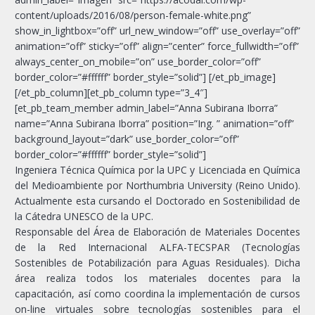
content/uploads/2016/08/person-female-white.png”
show_in_lightbox=”off” url_new_window=”off” use_overlay=”off”
animation=”off” sticky=”off” align=”center” force_fullwidth=”off”
always_center_on_mobile=”on” use_border_color=”off”
border_color=”#ffffff” border_style=”solid”] [/et_pb_image]
[/et_pb_column][et_pb_column type=”3_4″]
[et_pb_team_member admin_label=”Anna Subirana Iborra”
name=”Anna Subirana Iborra” position=”Ing. ” animation=”off”
background_layout=”dark” use_border_color=”off”
border_color=”#ffffff” border_style=”solid”]
Ingeniera Técnica Química por la UPC y Licenciada en Química
del Medioambiente por Northumbria University (Reino Unido).
Actualmente esta cursando el Doctorado en Sostenibilidad de
la Cátedra UNESCO de la UPC.
Responsable del Área de Elaboración de Materiales Docentes
de la Red Internacional ALFA-TECSPAR (Tecnologías
Sostenibles de Potabilización para Aguas Residuales). Dicha
área realiza todos los materiales docentes para la
capacitación, así como coordina la implementación de cursos
on-line virtuales sobre tecnologías sostenibles para el