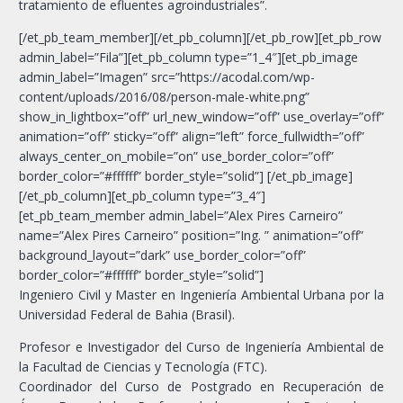
tratamiento de efluentes agroindustriales”.
[/et_pb_team_member][/et_pb_column][/et_pb_row][et_pb_row
admin_label=”Fila”][et_pb_column type=”1_4″][et_pb_image
admin_label=”Imagen” src=”https://acodal.com/wp-
content/uploads/2016/08/person-male-white.png”
show_in_lightbox=”off” url_new_window=”off” use_overlay=”off”
animation=”off” sticky=”off” align=”left” force_fullwidth=”off”
always_center_on_mobile=”on” use_border_color=”off”
border_color=”#ffffff” border_style=”solid”] [/et_pb_image]
[/et_pb_column][et_pb_column type=”3_4″]
[et_pb_team_member admin_label=”Alex Pires Carneiro”
name=”Alex Pires Carneiro” position=”Ing. ” animation=”off”
background_layout=”dark” use_border_color=”off”
border_color=”#ffffff” border_style=”solid”]
Ingeniero Civil y Master en Ingeniería Ambiental Urbana por la
Universidad Federal de Bahia (Brasil).
Profesor e Investigador del Curso de Ingeniería Ambiental de
la Facultad de Ciencias y Tecnología (FTC).
Coordinador del Curso de Postgrado en Recuperación de