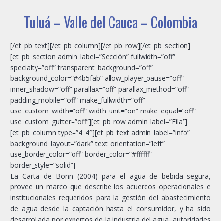
Tuluá – Valle del Cauca – Colombia
[/et_pb_text][/et_pb_column][/et_pb_row][/et_pb_section]
[et_pb_section admin_label=”Sección” fullwidth=”off”
specialty=”off” transparent_background=”off”
background_color=”#4b5fab” allow_player_pause=”off”
inner_shadow=”off” parallax=”off” parallax_method=”off”
padding_mobile=”off” make_fullwidth=”off”
use_custom_width=”off” width_unit=”on” make_equal=”off”
use_custom_gutter=”off”][et_pb_row admin_label=”Fila”]
[et_pb_column type=”4_4″][et_pb_text admin_label=”info”
background_layout=”dark” text_orientation=”left”
use_border_color=”off” border_color=”#ffffff”
border_style=”solid”]
La Carta de Bonn (2004) para el agua de bebida segura,
provee un marco que describe los acuerdos operacionales e
institucionales requeridos para la gestión del abastecimiento
de agua desde la captación hasta el consumidor, y ha sido
desarrollada por expertos de la industria del agua, autoridades