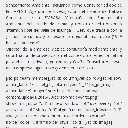
Saneamiento Ambiental, actuando como Consultor ad doc de
la FAPESB (Agencia de Investigación del Estado de Bahia),
Consultor de la EMBASA (Compañía de Saneamiento
Ambiental del Estado de Bahia) y Consultor del Consorcio
Intermunicipal del Valle de Jiquiriçá – ONG que trabaja con la
gestión de cuenca y el desarrollo regional sustentable (1999
hasta el presente).
Director de la empresa Viez de consultoría medioambiental y
coordinador de proyectos en el contexto de América Latina
para el sector privado, gobiernos y ONGs. Consultor y asesor
en la empresa Ingenia Biosystems en Terrassa.
[/et_pb_team_member][/et_pb_column][/et_pb_row][et_pb_row
admin_label=”Fila”][et_pb_column type=”1_4″][et_pb_image
admin_label=”Imagen” src=”https://acodal.com/wp-
content/uploads/2016/08/person-male-white.png”
show_in_lightbox=”off” url_new_window=”off” use_overlay=”off”
animation=”off” sticky=”off” align=”center” force_fullwidth=”off”
always_center_on_mobile=”on” use_border_color=”off”
border_color=”#ffffff” border_style=”solid”] [/et_pb_image]