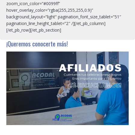
zoom_icon_color=”#0099ff”
hover_overlay_color=”rgba(255,255,255,0.9)”
background_layout=”light” pagination_font_size_tablet=”51″
pagination_line_height_tablet=”2″ /][/et_pb_column]
[/et_pb_row][/et_pb_section]
¡Queremos conocerte más!