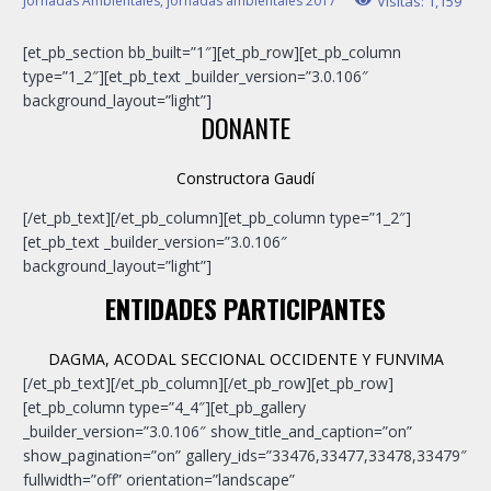
Jornadas Ambientales
,
jornadas ambientales 2017
Visitas:
1,159
[et_pb_section bb_built=”1″][et_pb_row][et_pb_column
type=”1_2″][et_pb_text _builder_version=”3.0.106″
background_layout=”light”]
DONANTE
Constructora Gaudí
[/et_pb_text][/et_pb_column][et_pb_column type=”1_2″]
[et_pb_text _builder_version=”3.0.106″
background_layout=”light”]
ENTIDADES PARTICIPANTES
DAGMA, ACODAL SECCIONAL OCCIDENTE Y FUNVIMA
[/et_pb_text][/et_pb_column][/et_pb_row][et_pb_row]
[et_pb_column type=”4_4″][et_pb_gallery
_builder_version=”3.0.106″ show_title_and_caption=”on”
show_pagination=”on” gallery_ids=”33476,33477,33478,33479″
fullwidth=”off” orientation=”landscape”