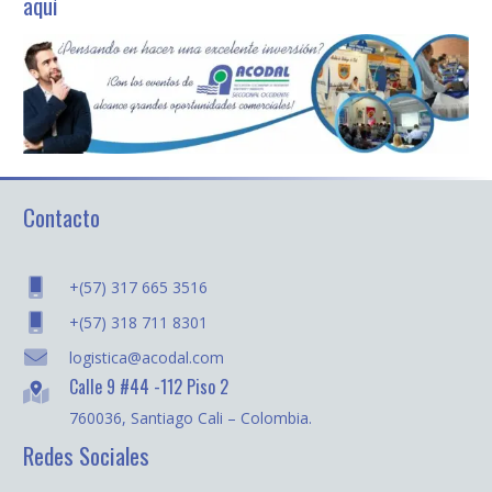
aquí
Contacto
+(57) 317 665 3516
+(57) 318 711 8301
logistica@acodal.com
Calle 9 #44 -112 Piso 2
760036, Santiago Cali – Colombia.
Redes Sociales