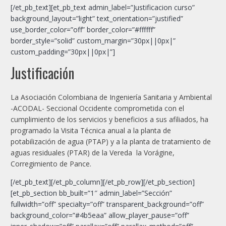
[/et_pb_text][et_pb_text admin_label=”Justificacion curso”
background_layout=”light” text_orientation=”justified”
use_border_color=”off” border_color=”#ffffff”
border_style=”solid” custom_margin=”30px||0px|”
custom_padding=”30px||0px|”]
Justificación
La Asociación Colombiana de Ingeniería Sanitaria y Ambiental
-ACODAL- Seccional Occidente comprometida con el
cumplimiento de los servicios y beneficios a sus afiliados, ha
programado la Visita Técnica anual a la planta de
potabilización de agua (PTAP) y a la planta de tratamiento de
aguas residuales (PTAR) de la Vereda la Vorágine,
Corregimiento de Pance.
[/et_pb_text][/et_pb_column][/et_pb_row][/et_pb_section]
[et_pb_section bb_built=”1″ admin_label=”Sección”
fullwidth=”off” specialty=”off” transparent_background=”off”
background_color=”#4b5eaa” allow_player_pause=”off”