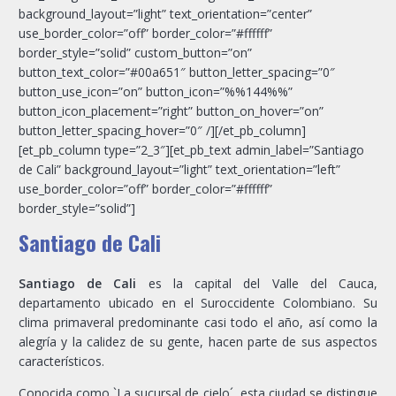
background_layout=”light” text_orientation=”center”
use_border_color=”off” border_color=”#ffffff”
border_style=”solid” custom_button=”on”
button_text_color=”#00a651″ button_letter_spacing=”0″
button_use_icon=”on” button_icon=”%%144%%”
button_icon_placement=”right” button_on_hover=”on”
button_letter_spacing_hover=”0″ /][/et_pb_column]
[et_pb_column type=”2_3″][et_pb_text admin_label=”Santiago
de Cali” background_layout=”light” text_orientation=”left”
use_border_color=”off” border_color=”#ffffff”
border_style=”solid”]
Santiago de Cali
Santiago de Cali
es la capital del Valle del Cauca,
departamento ubicado en el Suroccidente Colombiano. Su
clima primaveral predominante casi todo el año, así como la
alegría y la calidez de su gente, hacen parte de sus aspectos
característicos.
Conocida como `La sucursal de cielo´, esta ciudad se distingue