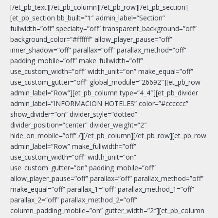
[/et_pb_text][/et_pb_column][/et_pb_row][/et_pb_section]
[et_pb_section bb_built=”1″ admin_label=”Section”
fullwidth=”off” specialty=”off” transparent_background=”off”
background_color=”#ffffff” allow_player_pause=”off”
inner_shadow=”off” parallax=”off” parallax_method=”off”
padding_mobile=”off” make_fullwidth=”off”
use_custom_width=”off” width_unit=”on” make_equal=”off”
use_custom_gutter=”off” global_module=”26692″][et_pb_row
admin_label=”Row”][et_pb_column type=”4_4″][et_pb_divider
admin_label=”INFORMACION HOTELES” color=”#cccccc”
show_divider=”on” divider_style=”dotted”
divider_position=”center” divider_weight=”2″
hide_on_mobile=”off” /][/et_pb_column][/et_pb_row][et_pb_row
admin_label=”Row” make_fullwidth=”off”
use_custom_width=”off” width_unit=”on”
use_custom_gutter=”on” padding_mobile=”off”
allow_player_pause=”off” parallax=”off” parallax_method=”off”
make_equal=”off” parallax_1=”off” parallax_method_1=”off”
parallax_2=”off” parallax_method_2=”off”
column_padding_mobile=”on” gutter_width=”2″][et_pb_column