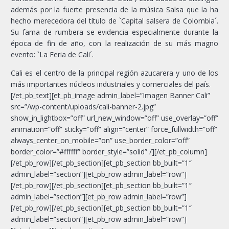
además por la fuerte presencia de la música Salsa que la ha
hecho merecedora del título de `Capital salsera de Colombia´.
Su fama de rumbera se evidencia especialmente durante la
época de fin de año, con la realización de su más magno
evento: `La Feria de Cali´.
Cali es el centro de la principal región azucarera y uno de los
más importantes núcleos industriales y comerciales del país.
[/et_pb_text][et_pb_image admin_label=”Imagen Banner Cali”
src=”/wp-content/uploads/cali-banner-2.jpg”
show_in_lightbox=”off” url_new_window=”off” use_overlay=”off”
animation=”off” sticky=”off” align=”center” force_fullwidth=”off”
always_center_on_mobile=”on” use_border_color=”off”
border_color=”#ffffff” border_style=”solid” /][/et_pb_column]
[/et_pb_row][/et_pb_section][et_pb_section bb_built=”1″
admin_label=”section”][et_pb_row admin_label=”row”]
[/et_pb_row][/et_pb_section][et_pb_section bb_built=”1″
admin_label=”section”][et_pb_row admin_label=”row”]
[/et_pb_row][/et_pb_section][et_pb_section bb_built=”1″
admin_label=”section”][et_pb_row admin_label=”row”]