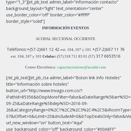
type=”1_3″][et_pb_text admin_label=”Información contacto”
background_layout=”light” text_orientation=”center”
use_border_color=”off” border_color=”#ffffff”
border_style=”solid”]
INFORMACIÓN EVENTOS
ACODAL SECCIONAL OCCIDENTE
Teléfonos:+(57-2)661 12 42
+(57-2)667 11 76
ext. 104, 107 y 101
317 6653516
ext. 104, 107 y 101
Celular:
(57)
318 711 83 01
(57)
Correo Electrónico:
capacitacionesso@acodal.com
[/et_pb_text][et_pb_cta admin_label=”Boton link Info Hoteles”
title=”Información sobre hoteles”
button_url=”http://www.trivago.com.co/?
iPathId=85356&bDispMoreFilter=false&aDateRange%5Barr%5D=
09-25&aDateRange%5Bdep%5D=2016-09-
26&aCategoryRange=0%2C1%2C2%2C3%2C4%2C5&iRoomType=7&s
07&iOffset=0&iLimit=25&iIncludeAll=0&bTopDealsOnly=fals
url_new_window=”on” button_text=”Aquí”
use_background_color=”off” background_color=”#00A8FF”