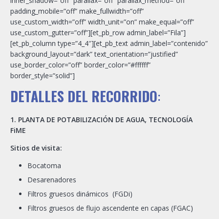
inner_shadow=”off” parallax=”off” parallax_method=”off”
padding_mobile=”off” make_fullwidth=”off”
use_custom_width=”off” width_unit=”on” make_equal=”off”
use_custom_gutter=”off”][et_pb_row admin_label=”Fila”]
[et_pb_column type=”4_4″][et_pb_text admin_label=”contenido”
background_layout=”dark” text_orientation=”justified”
use_border_color=”off” border_color=”#ffffff”
border_style=”solid”]
DETALLES DEL RECORRIDO
:
1. PLANTA DE POTABILIZACIÓN DE AGUA, TECNOLOGÍA
FiME
Sitios de visita:
Bocatoma
Desarenadores
Filtros gruesos dinámicos (FGDi)
Filtros gruesos de flujo ascendente en capas (FGAC)