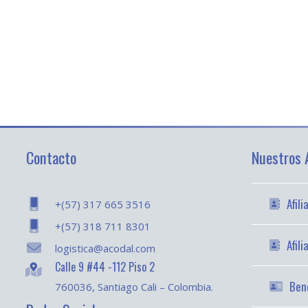
Contacto
Nuestros A
Afil
+(57) 317 665 3516
+(57) 318 711 8301
Afil
logistica@acodal.com
Calle 9 #44 -112 Piso 2
Bene
760036, Santiago Cali – Colombia.